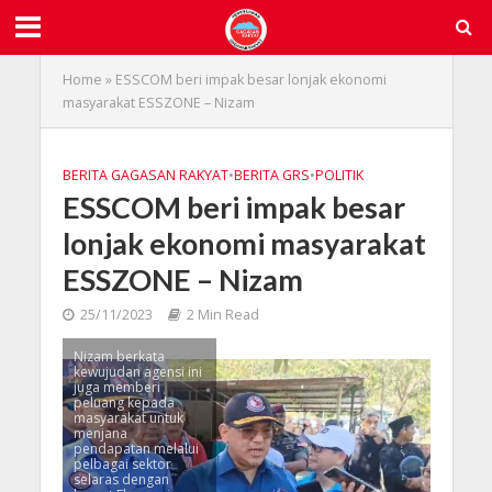
Home
»
ESSCOM beri impak besar lonjak ekonomi
masyarakat ESSZONE – Nizam
BERITA GAGASAN RAKYAT
•
BERITA GRS
•
POLITIK
ESSCOM beri impak besar
lonjak ekonomi masyarakat
ESSZONE – Nizam
25/11/2023
2 Min Read
Nizam berkata
kewujudan agensi ini
juga memberi
peluang kepada
masyarakat untuk
menjana
pendapatan melalui
pelbagai sektor
selaras dengan