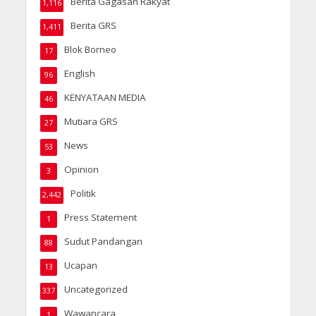
Berita Gagasan Rakyat
1,116
Berita GRS
1,411
Blok Borneo
17
English
96
KENYATAAN MEDIA
46
Mutiara GRS
27
News
53
Opinion
3
Politik
2,442
Press Statement
1
Sudut Pandangan
88
Ucapan
13
Uncategorized
337
Wawancara
1