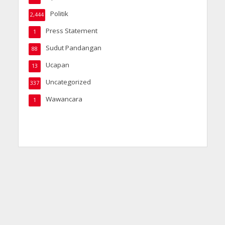
Politik
2,444
Press Statement
1
Sudut Pandangan
88
Ucapan
13
Uncategorized
337
Wawancara
1