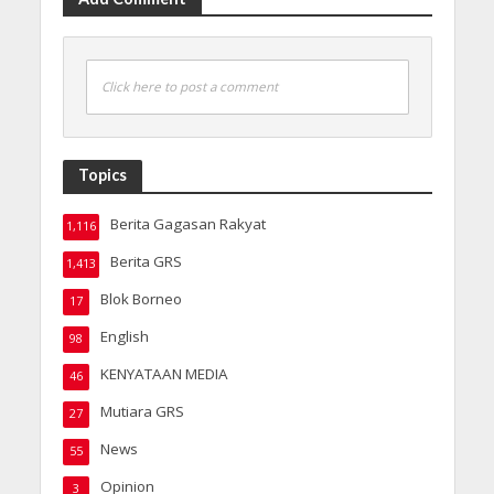
Click here to post a comment
Topics
Berita Gagasan Rakyat
1,116
Berita GRS
1,413
Blok Borneo
17
English
98
KENYATAAN MEDIA
46
Mutiara GRS
27
News
55
Opinion
3