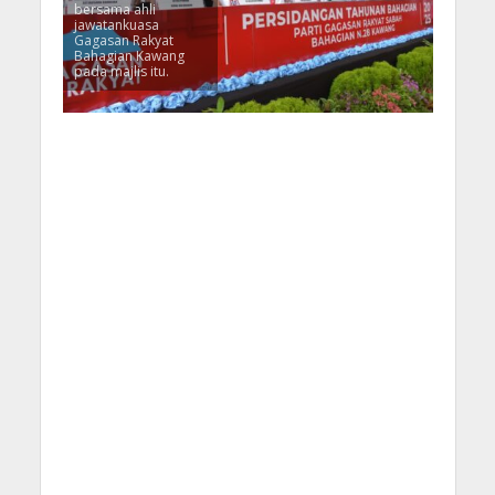
bersama ahli
jawatankuasa
Gagasan Rakyat
Bahagian Kawang
pada majlis itu.