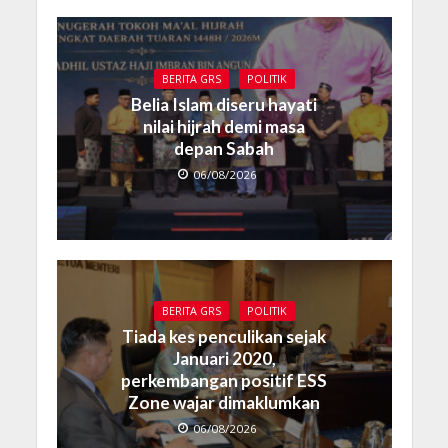
BERITA GRS
POLITIK
Belia Islam diseru hayati
nilai hijrah demi masa
depan Sabah
06/08/2026
BERITA GRS
POLITIK
Tiada kes penculikan sejak
Januari 2020,
perkembangan positif ESS
Zone wajar dimaklumkan
06/08/2026