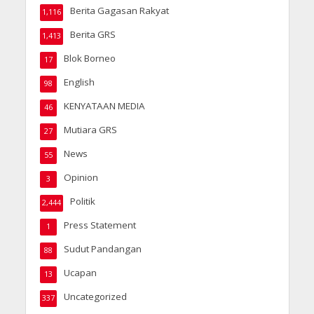
Berita Gagasan Rakyat
1,116
Berita GRS
1,413
Blok Borneo
17
English
98
KENYATAAN MEDIA
46
Mutiara GRS
27
News
55
Opinion
3
Politik
2,444
Press Statement
1
Sudut Pandangan
88
Ucapan
13
Uncategorized
337