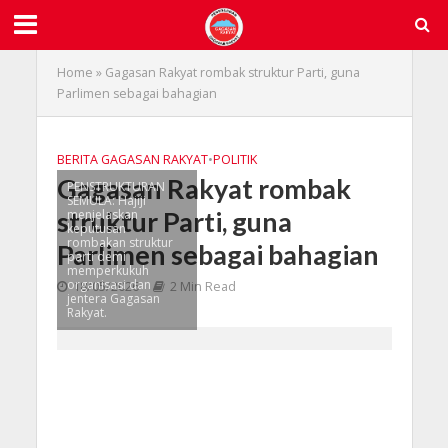
Home
»
Gagasan Rakyat rombak struktur Parti, guna
Parlimen sebagai bahagian
BERITA GAGASAN RAKYAT
•
POLITIK
Gagasan Rakyat rombak
PENSTRUKTURAN
SEMULA: Hajiji
struktur Parti, guna
menjelaskan
keputusan
rombakan struktur
Parlimen sebagai bahagian
parti demi
memperkukuh
organisasi dan
18/05/2026
2 Min Read
jentera Gagasan
Rakyat.