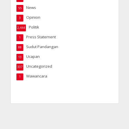
News
55
Opinion
3
Politik
2,444
Press Statement
1
Sudut Pandangan
88
Ucapan
13
Uncategorized
337
Wawancara
1