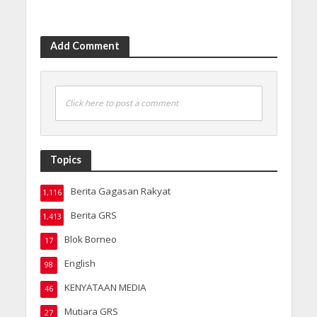
Add Comment
Click here to post a comment
Topics
Berita Gagasan Rakyat
1,116
Berita GRS
1,413
Blok Borneo
17
English
98
KENYATAAN MEDIA
46
Mutiara GRS
27