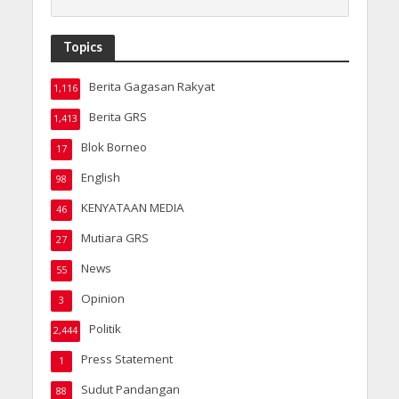
Topics
Berita Gagasan Rakyat
1,116
Berita GRS
1,413
Blok Borneo
17
English
98
KENYATAAN MEDIA
46
Mutiara GRS
27
News
55
Opinion
3
Politik
2,444
Press Statement
1
Sudut Pandangan
88