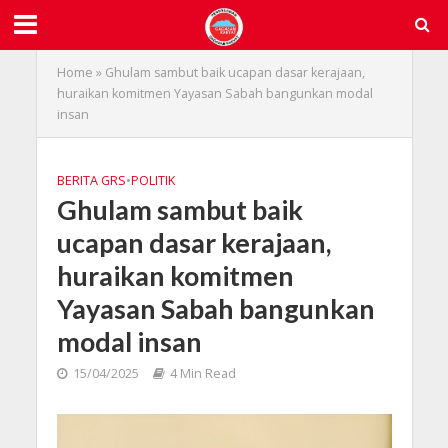
Home
»
Ghulam sambut baik ucapan dasar kerajaan,
huraikan komitmen Yayasan Sabah bangunkan modal
insan
BERITA GRS
•
POLITIK
Ghulam sambut baik
ucapan dasar kerajaan,
huraikan komitmen
Yayasan Sabah bangunkan
modal insan
15/04/2025
4 Min Read