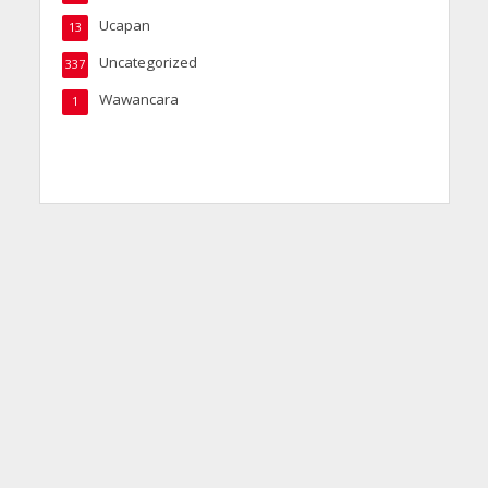
Ucapan
13
Uncategorized
337
Wawancara
1