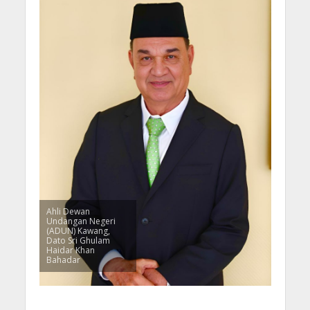
Ahli Dewan
Undangan Negeri
(ADUN) Kawang,
Dato Sri Ghulam
Haidar Khan
Bahadar