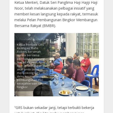
Ketua Menteri, Datuk Seri Panglima Haji Hajiji Haji
Noor, telah melaksanakan pelbagai inisiatif yang
memberi kesan langsung kepada rakyat, termasuk
melalui Pelan Pembangunan Bingkor Membangun
Bersama Rakyat (BMBR).
Ketua Pemuda GRS
Keningau, Rafie
Robert, beramah
mesra bersama
penduduk Kampung
Masjid Kirokot, Apin-
Apin — semangat
akar umbi terus
menyokong GRS
demi kesinambungan
pembangunan dan
kesejahteraan rakyat
Bingkor.
“GRS bukan sekadar janji, tetapi terbukti bekerja