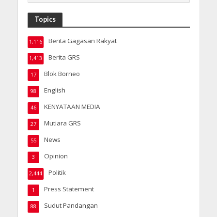
Topics
Berita Gagasan Rakyat
1,116
Berita GRS
1,413
Blok Borneo
17
English
98
KENYATAAN MEDIA
46
Mutiara GRS
27
News
55
Opinion
3
Politik
2,444
Press Statement
1
Sudut Pandangan
88