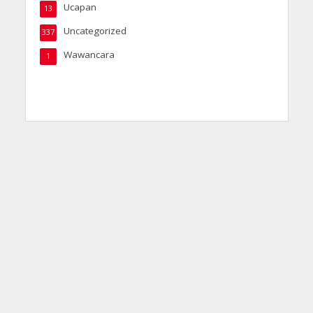
Ucapan
13
Uncategorized
337
Wawancara
1