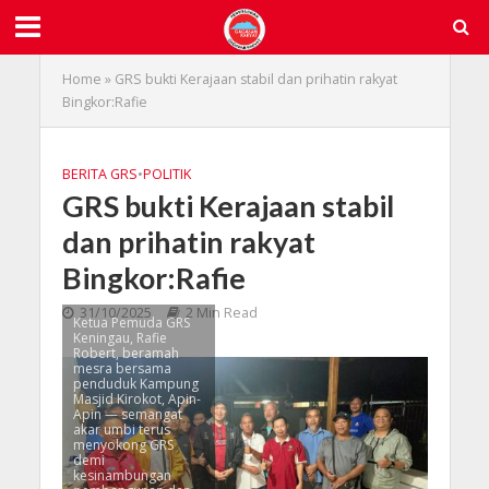
Home
»
GRS bukti Kerajaan stabil dan prihatin rakyat
Bingkor:Rafie
BERITA GRS
•
POLITIK
GRS bukti Kerajaan stabil
dan prihatin rakyat
Bingkor:Rafie
31/10/2025
2 Min Read
Ketua Pemuda GRS
Keningau, Rafie
Robert, beramah
mesra bersama
penduduk Kampung
Masjid Kirokot, Apin-
Apin — semangat
akar umbi terus
menyokong GRS
demi
kesinambungan