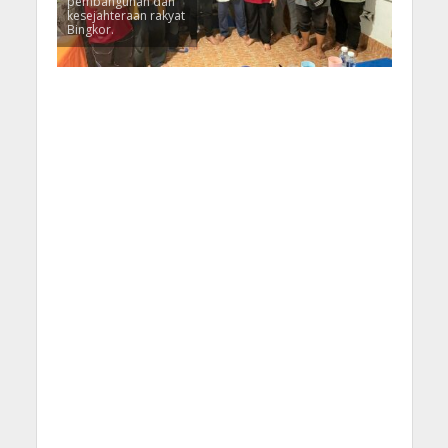
pembangunan dan
kesejahteraan rakyat
Bingkor.