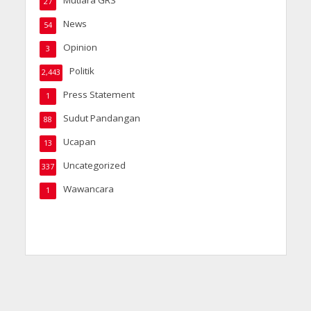
Mutiara GRS
27
News
54
Opinion
3
Politik
2,443
Press Statement
1
Sudut Pandangan
88
Ucapan
13
Uncategorized
337
Wawancara
1