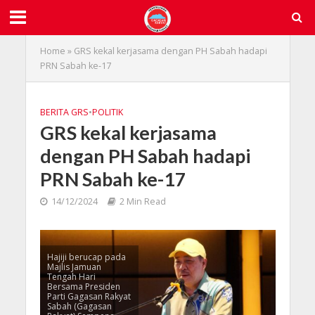
Home
»
GRS kekal kerjasama dengan PH Sabah hadapi
PRN Sabah ke-17
BERITA GRS
•
POLITIK
GRS kekal kerjasama
dengan PH Sabah hadapi
PRN Sabah ke-17
14/12/2024
2 Min Read
Hajiji berucap pada
Majlis Jamuan
Tengah Hari
Bersama Presiden
Parti Gagasan Rakyat
Sabah (Gagasan