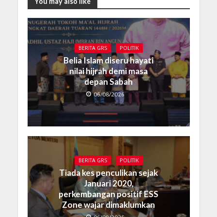
You may also like
BERITA GRS
POLITIK
Belia Islam diseru hayati
nilai hijrah demi masa
depan Sabah
06/08/2026
BERITA GRS
POLITIK
Tiada kes penculikan sejak
Januari 2020,
perkembangan positif ESS
Zone wajar dimaklumkan