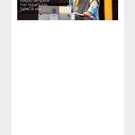
Rakyat) Sempena
Hari Natal pada
Sabtu di sini.