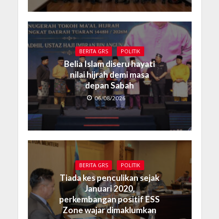
BERITA GRS
POLITIK
Belia Islam diseru hayati
nilai hijrah demi masa
depan Sabah
06/08/2026
BERITA GRS
POLITIK
Tiada kes penculikan sejak
Januari 2020,
perkembangan positif ESS
Zone wajar dimaklumkan