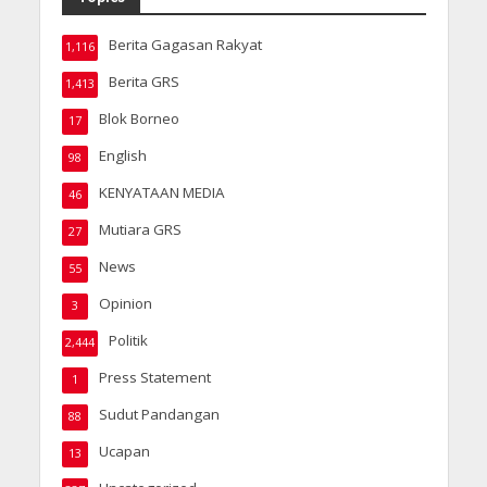
Berita Gagasan Rakyat
1,116
Berita GRS
1,413
Blok Borneo
17
English
98
KENYATAAN MEDIA
46
Mutiara GRS
27
News
55
Opinion
3
Politik
2,444
Press Statement
1
Sudut Pandangan
88
Ucapan
13