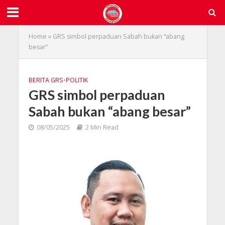
Home
»
GRS simbol perpaduan Sabah bukan “abang
besar”
BERITA GRS
•
POLITIK
GRS simbol perpaduan
Sabah bukan “abang besar”
08/05/2025
2 Min Read