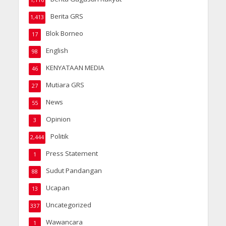
1,116
Berita GRS
1,413
Blok Borneo
17
English
98
KENYATAAN MEDIA
46
Mutiara GRS
27
News
55
Opinion
3
Politik
2,444
Press Statement
1
Sudut Pandangan
88
Ucapan
13
Uncategorized
337
Wawancara
1