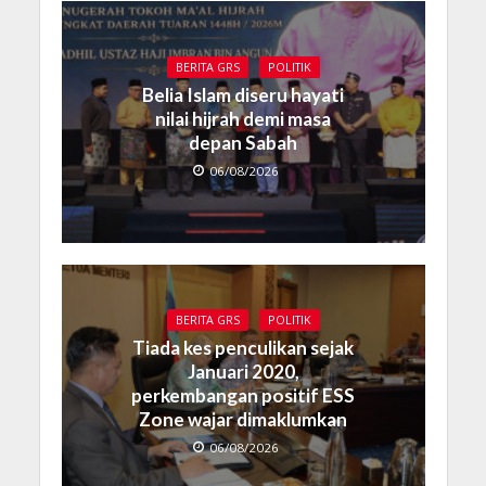
BERITA GRS
POLITIK
Belia Islam diseru hayati
nilai hijrah demi masa
depan Sabah
06/08/2026
BERITA GRS
POLITIK
Tiada kes penculikan sejak
Januari 2020,
perkembangan positif ESS
Zone wajar dimaklumkan
06/08/2026