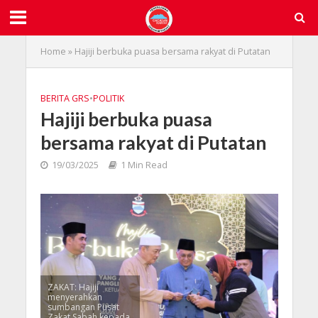
Home
»
Hajiji berbuka puasa bersama rakyat di Putatan
BERITA GRS
•
POLITIK
Hajiji berbuka puasa
bersama rakyat di Putatan
19/03/2025
1 Min Read
ZAKAT: Hajiji
menyerahkan
sumbangan Pusat
Zakat Sabah kepada