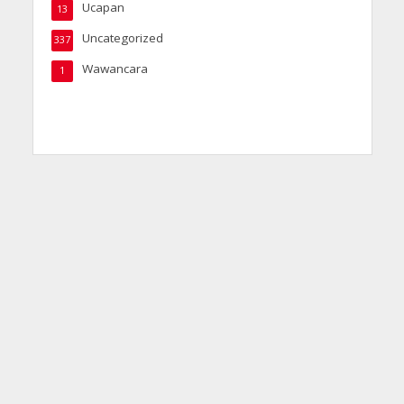
Ucapan
13
Uncategorized
337
Wawancara
1