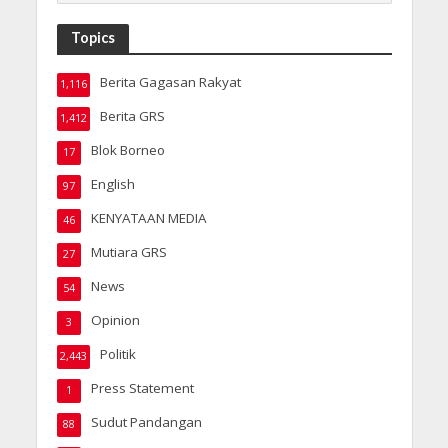
Topics
Berita Gagasan Rakyat
1,116
Berita GRS
1,412
Blok Borneo
17
English
97
KENYATAAN MEDIA
46
Mutiara GRS
27
News
54
Opinion
3
Politik
2,443
Press Statement
1
Sudut Pandangan
88