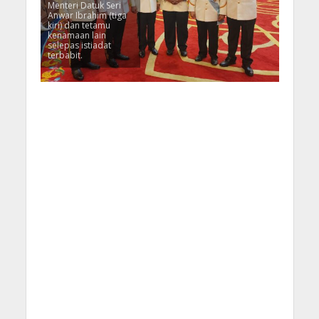
Menteri Datuk Seri
Anwar Ibrahim (tiga
kiri) dan tetamu
kenamaan lain
selepas istiadat
terbabit.