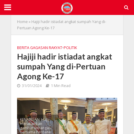
Home
»
Hajiji hadir istiadat angkat sumpah Yang di-
Pertuan Agong Ke-17
BERITA GAGASAN RAKYAT
•
POLITIK
Hajiji hadir istiadat angkat
sumpah Yang di-Pertuan
Agong Ke-17
31/01/2024
1 Min Read
KENANGAN: Hajiji
merakamkan
gambar kenangan
bersama Perdana