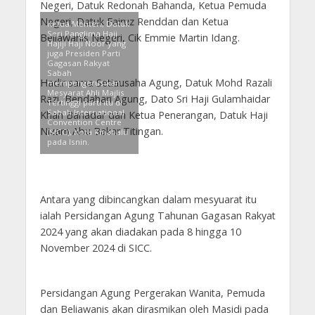
Negeri, Datuk Redonah Bahanda, Ketua Pemuda
Negeri, Datuk Fairuz Renddan dan Ketua
Ketua Menteri, Datuk
Seri Panglima Haji
Beliawanis Negeri, Cik Emmie Martin Idang.
Hajiji Haji Noor yang
juga Presiden Parti
Gagasan Rakyat
Sabah
Hadir sama Setiausaha Agung, Datuk Mohd Razali
mempengerusikan
Mesyarat Ahli Majlis
Razi, Bendahari Agung, Dato Sri Haji Gulamhaidar
Tertinggi parti itu di
Sabah International
Khan Bahadar dan Ketua Penerangan, Datuk Haji
Convention Centre
Nizam Abu Bakar Titingan.
(SICC), Kota Kinabalu
pada Isnin.
Antara yang dibincangkan dalam mesyuarat itu
ialah Persidangan Agung Tahunan Gagasan Rakyat
2024 yang akan diadakan pada 8 hingga 10
November 2024 di SICC.
Persidangan Agung Pergerakan Wanita, Pemuda
dan Beliawanis akan dirasmikan oleh Masidi pada