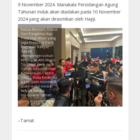
9 November 2024. Manakala Persidangan Agung
Tahunan Induk akan diadakan pada 10 November
2024 yang akan dirasmikan oleh Hajiji.
Ketua Menteri, Datuk
Seri Panglima Haji
Hajiji Haji Noor yang
juga Presiden Parti
Gagasan Rakyat
Sabah
mempengerusikan
Mesyarat Ahli Majlis
Tertinggi parti itu di
Sabah International
Convention Centre
(SICC), Kota Kinabalu
pada Isnin menemui
wakil-wakil media
sebaik sahaja
mesyuarat tamat.
–Tamat