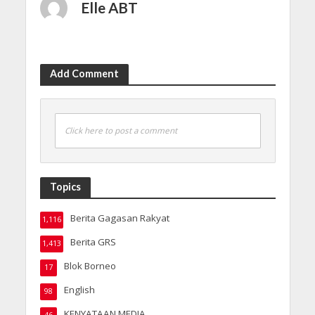
Elle ABT
Add Comment
Click here to post a comment
Topics
Berita Gagasan Rakyat
1,116
Berita GRS
1,413
Blok Borneo
17
English
98
KENYATAAN MEDIA
46