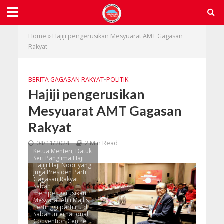
Home
»
Hajiji pengerusikan Mesyuarat AMT Gagasan
Rakyat
BERITA GAGASAN RAKYAT
•
POLITIK
Hajiji pengerusikan
Mesyuarat AMT Gagasan
Rakyat
04/11/2024
2 Min Read
Ketua Menteri, Datuk
Seri Panglima Haji
Hajiji Haji Noor yang
juga Presiden Parti
Gagasan Rakyat
Sabah
mempengerusikan
Mesyarat Ahli Majlis
Tertinggi parti itu di
Sabah International
Convention Centre