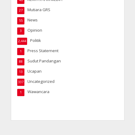
Mutiara GRS
27
News
55
Opinion
3
Politik
2,444
Press Statement
1
Sudut Pandangan
88
Ucapan
13
Uncategorized
337
Wawancara
1