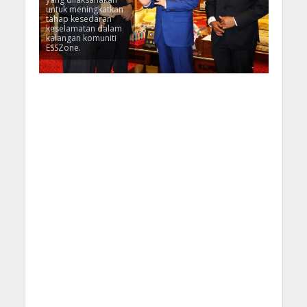
untuk meningkatkan
tahap kesedaran
keselamatan dalam
kalangan komuniti
ESSZone.