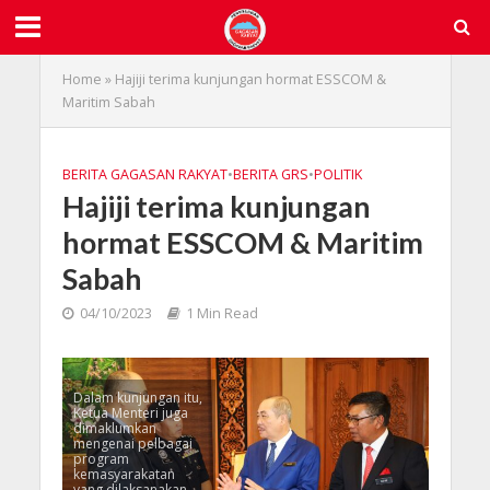
Home
»
Hajiji terima kunjungan hormat ESSCOM &
Maritim Sabah
BERITA GAGASAN RAKYAT
•
BERITA GRS
•
POLITIK
Hajiji terima kunjungan
hormat ESSCOM & Maritim
Sabah
04/10/2023
1 Min Read
Dalam kunjungan itu,
Ketua Menteri juga
dimaklumkan
mengenai pelbagai
program
kemasyarakatan
yang dilaksanakan