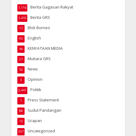
Berita Gagasan Rakyat
1,116
Berita GRS
1,410
Blok Borneo
17
English
95
KENYATAAN MEDIA
46
Mutiara GRS
27
News
52
Opinion
3
Politik
2,441
Press Statement
1
Sudut Pandangan
88
Ucapan
13
Uncategorized
337