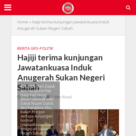
Home
»
Hajiji terima kunjungan Jawatankuasa Induk
Anugerah Sukan Negeri Sabah
BERITA GRS
•
POLITIK
Hajiji terima kunjungan
Jawatankuasa Induk
Anugerah Sukan Negeri
Sabah
Ketua Menteri Datuk
Seri Panglima Haji
Hajiji Haji Noor
26/01/2026
2 Min Read
diberi taklimat oleh
Datuk Nizam Datuk
Seri Panglima Abu
Bakar Titingan
semasa kunjungan
hormat
Jawatankuasa Induk
Anugerah Sukan
Negeri Sabah di