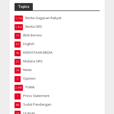
Topics
Berita Gagasan Rakyat
1,116
Berita GRS
1,412
Blok Borneo
17
English
97
KENYATAAN MEDIA
46
Mutiara GRS
27
News
54
Opinion
3
Politik
2,443
Press Statement
1
Sudut Pandangan
88
Ucapan
13