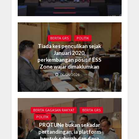
BERITA GRS
POLITIK
Tiada kes penculikan sejak
Januari 2020,
perkembangan positif ESS
Zone wajar dimaklumkan
06/08/2026
BERITA GAGASAN RAKYAT
BERITA GRS
POLITIK
PROTUNe bukan sekadar
pertandingan, ia platform
bentuk sahsiah dan daya