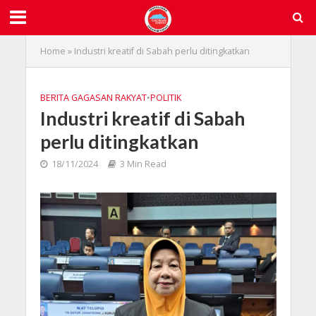
Home
»
Industri kreatif di Sabah perlu ditingkatkan
BERITA GAGASAN RAKYAT
•
POLITIK
Industri kreatif di Sabah
perlu ditingkatkan
18/11/2024
3 Min Read