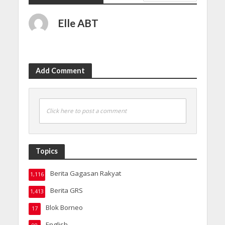
Elle ABT
Add Comment
Click here to post a comment
Topics
Berita Gagasan Rakyat
1,116
Berita GRS
1,413
Blok Borneo
17
English