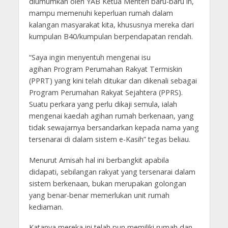
diumumkan oleh YAB Ketua Menteri baru-baru in,
mampu memenuhi keperluan rumah dalam
kalangan masyarakat kita, khususnya mereka dari
kumpulan B40/kumpulan berpendapatan rendah.
“Saya ingin menyentuh mengenai isu
agihan Program Perumahan Rakyat Termiskin
(PPRT) yang kini telah ditukar dan dikenali sebagai
Program Perumahan Rakyat Sejahtera (PPRS).
Suatu perkara yang perlu dikaji semula, ialah
mengenai kaedah agihan rumah berkenaan, yang
tidak sewajarnya bersandarkan kepada nama yang
tersenarai di dalam sistem e-Kasih” tegas beliau.
Menurut Amisah hal ini berbangkit apabila
didapati, sebilangan rakyat yang tersenarai dalam
sistem berkenaan, bukan merupakan golongan
yang benar-benar memerlukan unit rumah
kediaman.
Katanya mereka ini telah pun memiliki rumah dan