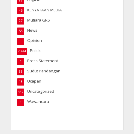
98
KENYATAAN MEDIA
46
Mutiara GRS
27
News
55
Opinion
3
Politik
2,444
Press Statement
1
Sudut Pandangan
88
Ucapan
13
Uncategorized
337
Wawancara
1