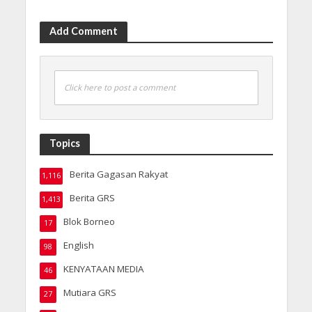
Add Comment
Click here to post a comment
Topics
Berita Gagasan Rakyat
1,116
Berita GRS
1,413
Blok Borneo
17
English
98
KENYATAAN MEDIA
46
Mutiara GRS
27