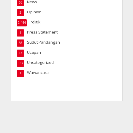
News
55
Opinion
3
Politik
2,444
Press Statement
1
Sudut Pandangan
88
Ucapan
13
Uncategorized
337
Wawancara
1