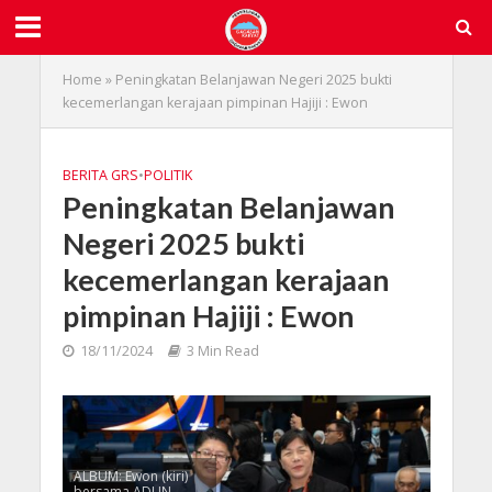
Home
»
Peningkatan Belanjawan Negeri 2025 bukti
kecemerlangan kerajaan pimpinan Hajiji : Ewon
BERITA GRS
•
POLITIK
Peningkatan Belanjawan
Negeri 2025 bukti
kecemerlangan kerajaan
pimpinan Hajiji : Ewon
18/11/2024
3 Min Read
ALBUM: Ewon (kiri)
bersama ADUN