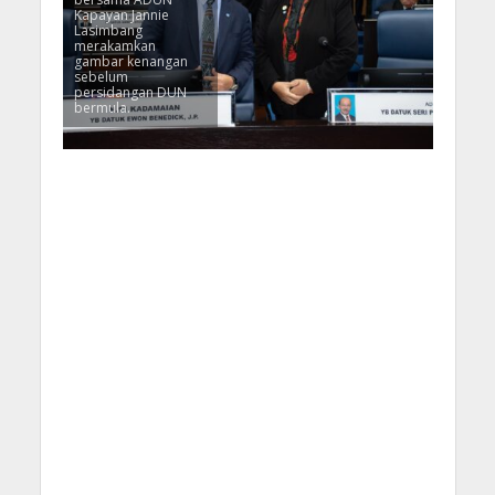
Kapayan Jannie
Lasimbang
merakamkan
gambar kenangan
sebelum
persidangan DUN
bermula.