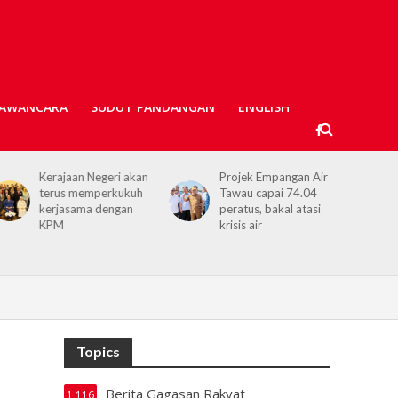
AWANCARA
SUDUT PANDANGAN
ENGLISH
rajaan Negeri akan
Projek Empangan Air
Pelabuha
rus memperkukuh
Tawau capai 74.04
diperkasa
rjasama dengan
peratus, bakal atasi
dua kren 
PM
krisis air
bernilai 
Topics
Berita Gagasan Rakyat
1,116