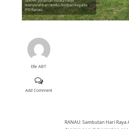
SERAH: Jonathan ketika hadir
menyerahkan lembu korban kepada
IPD Ranau.
Elle ABT
Add Comment
RANAU: Sambutan Hari Raya Aid