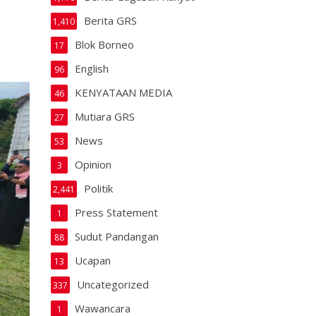
Berita GRS
1,410
Blok Borneo
17
English
96
KENYATAAN MEDIA
46
Mutiara GRS
27
News
53
Opinion
3
Politik
2,441
Press Statement
1
Sudut Pandangan
88
Ucapan
13
Uncategorized
337
Wawancara
1