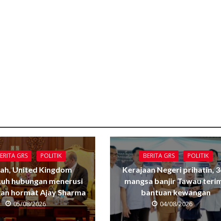
ERITA GRS
POLITIK
BERITA GRS
POLITIK
ah, United Kingdom
Kerajaan Negeri prihatin, 
uh hubungan menerusi
mangsa banjir Tawau teri
gan hormat Ajay Sharma
bantuan kewangan
05/08/2026
04/08/2026