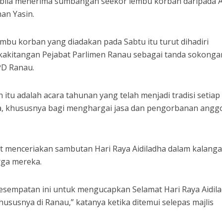
ila menerima sumbangan seekor lembu korban daripada A
an Yasin.
embu korban yang diadakan pada Sabtu itu turut dihadiri
akitangan Pejabat Parlimen Ranau sebagai tanda sokonga
PD Ranau.
tu adalah acara tahunan yang telah menjadi tradisi setiap 
ha, khususnya bagi menghargai jasa dan pengorbanan angg
 menceriakan sambutan Hari Raya Aidiladha dalam kalang
rga mereka.
kesempatan ini untuk mengucapkan Selamat Hari Raya Aidil
ususnya di Ranau,” katanya ketika ditemui selepas majlis