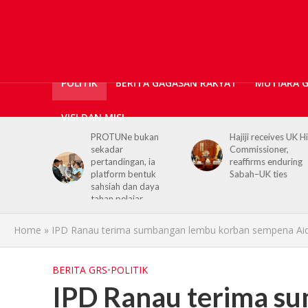
POLITIK
BERITA GAGASAN RAKYAT
MUTIARA 
VISI DAN MISI
PROTUNe bukan
Hajiji receives UK High
sekadar
Commissioner,
pertandingan, ia
reaffirms enduring
platform bentuk
Sabah–UK ties
sahsiah dan daya
tahan pelajar
Home
»
IPD Ranau terima sumbangan lembu korban sempena Aid
BERITA GRS
•
POLITIK
IPD Ranau terima s