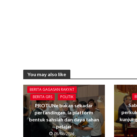
You may also like
BERITA GAGASAN RAKYAT
B
BERITA GRS
POLITIK
Sab
PROTUNe bukan sekadar
perkuk
pertandingan, ia platform
kunjun
bentuk sahsiah dan daya tahan
pelajar
05/08/2026