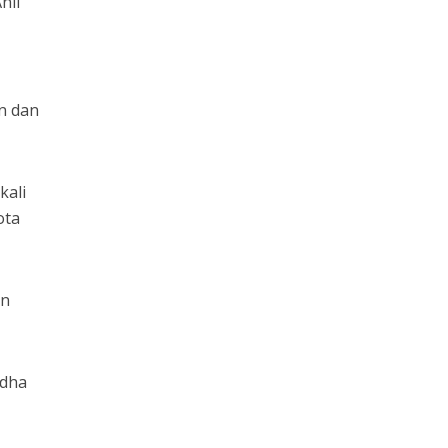
hli
n dan
kali
ota
an
adha