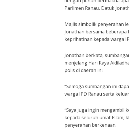
dengan penuh bermakna apab
Parlimen Ranau, Datuk Jonath
Majlis simbolik penyerahan l
Jonathan bersama beberapa k
keprihatinan kepada warga I
Jonathan berkata, sumbangan i
menjelang Hari Raya Aidilad
polis di daerah ini.
“Semoga sumbangan ini dapat
warga IPD Ranau serta kelua
“Saya juga ingin mengambil 
kepada seluruh umat Islam, kh
penyerahan berkenaan.