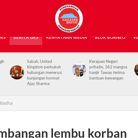
GRS
BERITA GRS
KENYATAAN MEDIA
BLOK BORNEO
W
Sabah, United
Kerajaan Negeri
Ke
Kingdom perkukuh
prihatin, 362 mangsa
te
hubungan menerusi
banjir Tawau terima
ke
kunjungan hormat
bantuan kewangan
K
Ajay Sharma
iladha
umbangan lembu korban