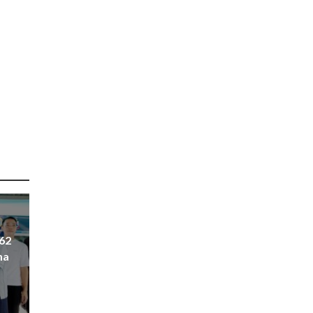
362
ma