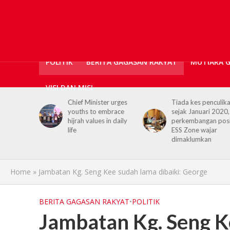
POLITIK
BERITA GAGASAN RAKYAT
MUTIARA 
VISI DAN MISI
er urges
Tiada kes penculikan
No kidnap-for-
embrace
sejak Januari 2020,
ransom cases since
 in daily
perkembangan positif
2020, Hajiji credits
ESS Zone wajar
Security Agencies
dimaklumkan
Home
»
Jambatan Kg. Seng Kee sudah lama dibaiki: George
BERITA GAGASAN RAKYAT
•
POLITIK
Jambatan Kg. Seng Ke