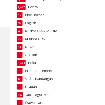
Berita GRS
1,412
Blok Borneo
17
English
97
KENYATAAN MEDIA
46
Mutiara GRS
27
News
54
Opinion
3
Politik
2,443
Press Statement
1
Sudut Pandangan
88
Ucapan
13
Uncategorized
337
Wawancara
1