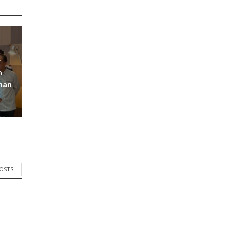
r
m
han
POSTS