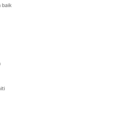
 baik
n
iti