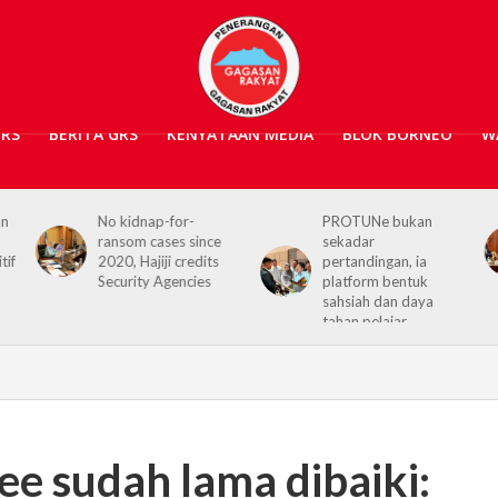
GRS
BERITA GRS
KENYATAAN MEDIA
BLOK BORNEO
W
PROTUNe bukan
Hajiji receives UK High
sekadar
Commissioner,
pertandingan, ia
reaffirms enduring
platform bentuk
Sabah–UK ties
sahsiah dan daya
tahan pelajar
e sudah lama dibaiki: