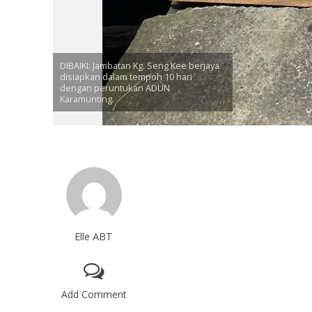
DIBAIKI: Jambatan Kg. Seng Kee berjaya
disiapkan dalam tempoh 10 hari
dengan peruntukan ADUN
Karamunting.
Elle ABT
Add Comment