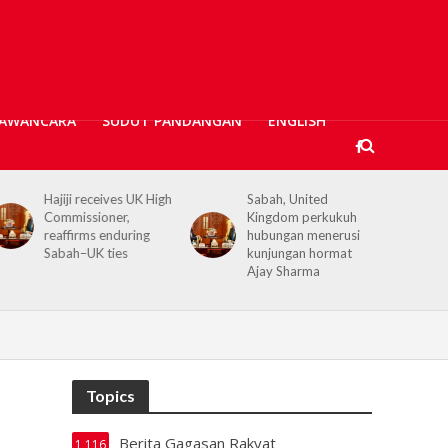
AWANCARA
SUDUT PANDANGAN
ENGLISH
Sabah, United
Kerajaan Negeri
Kingdom perkukuh
prihatin, 362 mangsa
hubungan menerusi
banjir Tawau terima
kunjungan hormat
bantuan kewangan
Ajay Sharma
Topics
Berita Gagasan Rakyat
1,116