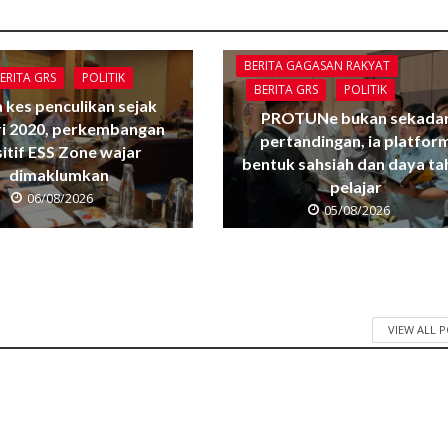
BERITA GAGASAN RAKYAT
ERITA GRS
POLITIK
BERITA GRS
POLITIK
 kes penculikan sejak
PROTUNe bukan sekada
ri 2020, perkembangan
pertandingan, ia platfor
itif ESS Zone wajar
bentuk sahsiah dan daya ta
dimaklumkan
pelajar
06/08/2026
05/08/2026
VIEW ALL 