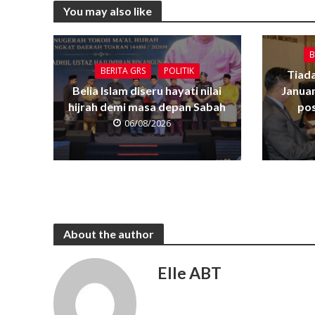
You may also like
B
BERITA GRS
POLITIK
Tiada
Belia Islam diseru hayati nilai
Janua
hijrah demi masa depan Sabah
pos
06/08/2026
About the author
Elle ABT