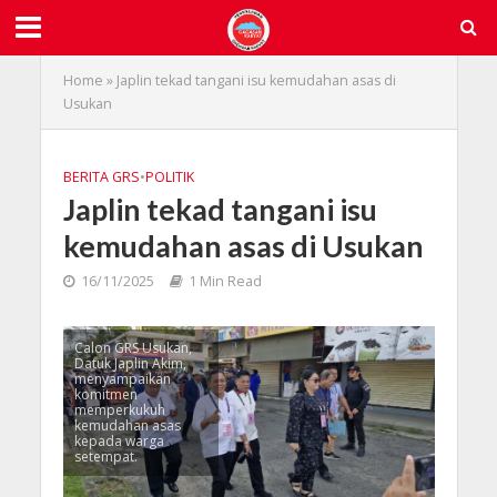
Home
»
Japlin tekad tangani isu kemudahan asas di
Usukan
BERITA GRS
•
POLITIK
Japlin tekad tangani isu
kemudahan asas di Usukan
16/11/2025
1 Min Read
Calon GRS Usukan,
Datuk Japlin Akim,
menyampaikan
komitmen
memperkukuh
kemudahan asas
kepada warga
setempat.