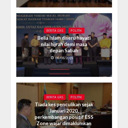
BERITA GRS
POLITIK
Belia Islam diseru hayati
nilai hijrah demi masa
depan Sabah
06/08/2026
BERITA GRS
POLITIK
Tiada kes penculikan sejak
Januari 2020,
perkembangan positif ESS
Zone wajar dimaklumkan