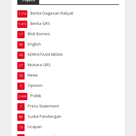
Berita Gagasan Rakyat
1,116
Berita GRS
1,413
Blok Borneo
17
English
98
KENYATAAN MEDIA
46
Mutiara GRS
27
News
55
Opinion
3
Politik
2,444
Press Statement
1
Sudut Pandangan
88
Ucapan
13