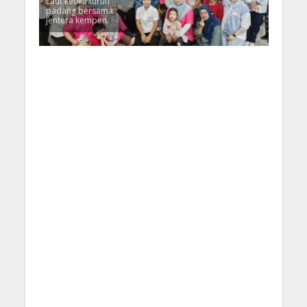
Laut ketika turun
padang bersama
jentera kempen.