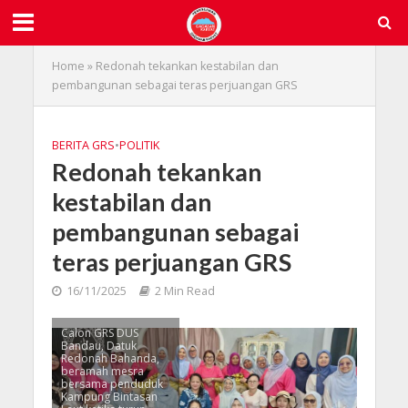
Home
»
Redonah tekankan kestabilan dan
pembangunan sebagai teras perjuangan GRS
BERITA GRS
•
POLITIK
Redonah tekankan
kestabilan dan
pembangunan sebagai
teras perjuangan GRS
16/11/2025
2 Min Read
Calon GRS DUS
Bandau, Datuk
Redonah Bahanda,
beramah mesra
bersama penduduk
Kampung Bintasan