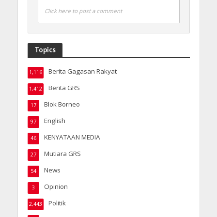
Click here to post a comment
Topics
Berita Gagasan Rakyat
1,116
Berita GRS
1,412
Blok Borneo
17
English
97
KENYATAAN MEDIA
46
Mutiara GRS
27
News
54
Opinion
3
Politik
2,443