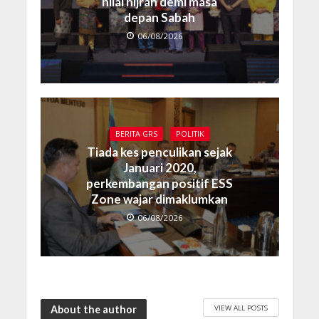
nilai hijrah demi masa
depan Sabah
06/08/2026
BERITA GRS
POLITIK
Tiada kes penculikan sejak
Januari 2020,
perkembangan positif ESS
Zone wajar dimaklumkan
06/08/2026
VIEW ALL POSTS
About the author