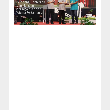
Peladang, Penternak
dan Nelayan
peringkat Sabah di
Wisma Pertanian di
sini.