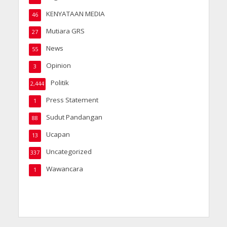
KENYATAAN MEDIA
46
Mutiara GRS
27
News
55
Opinion
3
Politik
2,444
Press Statement
1
Sudut Pandangan
88
Ucapan
13
Uncategorized
337
Wawancara
1