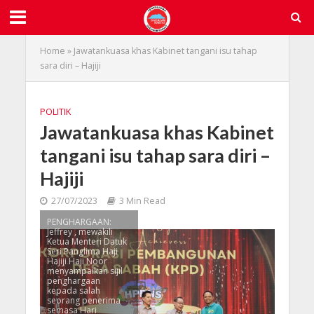
Home
»
Jawatankuasa khas Kabinet tangani isu tahap
sara diri – Hajiji
POLITIK
Jawatankuasa khas Kabinet
tangani isu tahap sara diri –
Hajiji
27/07/2023
3 Min Read
PENGHARGAAN:
Jeffrey , mewakili
Ketua Menteri Datuk
Seri Panglima Haji
Hajiji Haji Noor
menyampaikan sijil
penghargaan
kepada salah
seorang penerima
semasa Hari