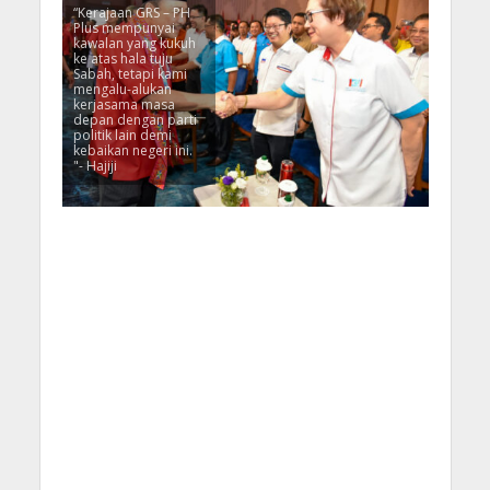
“Kerajaan GRS – PH
Plus mempunyai
kawalan yang kukuh
ke atas hala tuju
Sabah, tetapi kami
mengalu-alukan
kerjasama masa
depan dengan parti
politik lain demi
kebaikan negeri ini.
"- Hajiji