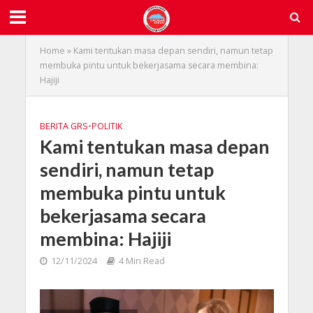
Home
»
Kami tentukan masa depan sendiri, namun tetap
membuka pintu untuk bekerjasama secara membina:
Hajiji
BERITA GRS
•
POLITIK
Kami tentukan masa depan
sendiri, namun tetap
membuka pintu untuk
bekerjasama secara
membina: Hajiji
12/11/2024
4 Min Read