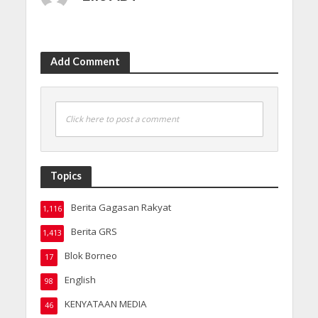
Add Comment
Click here to post a comment
Topics
Berita Gagasan Rakyat
1,116
Berita GRS
1,413
Blok Borneo
17
English
98
KENYATAAN MEDIA
46