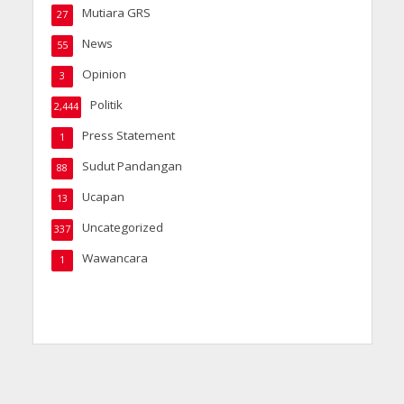
Mutiara GRS
27
News
55
Opinion
3
Politik
2,444
Press Statement
1
Sudut Pandangan
88
Ucapan
13
Uncategorized
337
Wawancara
1