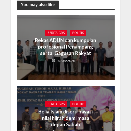
You may also like
BERITA GRS
POLITIK
Bekas ADUN dan kumpulan
profesional Penampang
sertai Gagasan Rakyat
07/08/2026
BERITA GRS
POLITIK
Belia Islam diseru hayati
nilai hijrah demi masa
depan Sabah