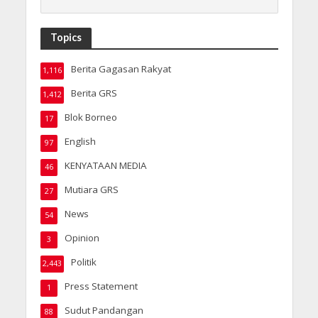
Topics
Berita Gagasan Rakyat
1,116
Berita GRS
1,412
Blok Borneo
17
English
97
KENYATAAN MEDIA
46
Mutiara GRS
27
News
54
Opinion
3
Politik
2,443
Press Statement
1
Sudut Pandangan
88