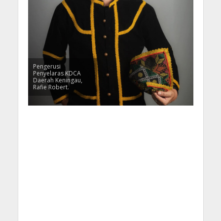
Pengerusi
Penyelaras KDCA
Daerah Keningau,
Rafie Robert.