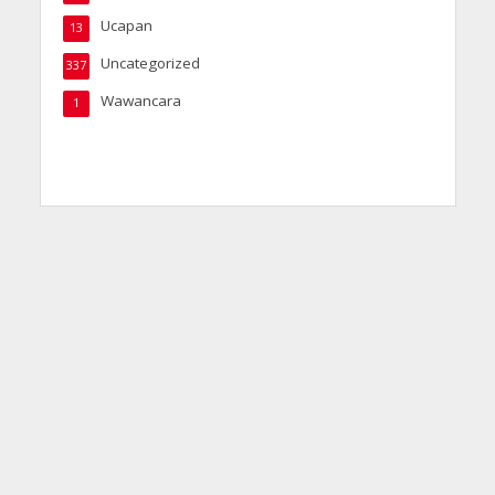
Ucapan
13
Uncategorized
337
Wawancara
1