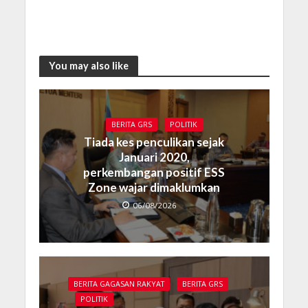
You may also like
BERITA GRS
POLITIK
Tiada kes penculikan sejak
Januari 2020,
perkembangan positif ESS
Zone wajar dimaklumkan
06/08/2026
BERITA GAGASAN RAKYAT
BERITA GRS
POLITIK