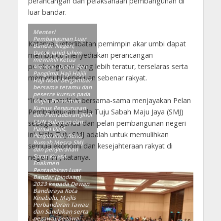
perancangan dan pelaksanaan pembangunan di
luar bandar.
Menteri
Pembangunan Luar
Katanya, keterlibatan pemimpin akar umbi dapat
Bandar Negeri,
Datuk Jahid Jahim
membantu menyediakan perancangan
mewakili Ketua
pembangunan yang lebih teratur, terselaras serta
Menteri, Datuk Seri
Panglima Haji Hajiji
memenuhi keperluan sebenar rakyat.
Haji Noor bergambar
bersama tetamu dan
peserra kursus pada
“Ini termasuklah bersama-sama menjayakan Pelan
Majlis Perasmian
Kursus Pengurusan
Pembangunan Hala Tuju Sabah Maju Jaya (SMJ)
dan Pentadbiran JKKK
DUN Sulaman dan
sebagai agenda dan pelan pembangunan negeri
Pantai Dalit,
ini. Hala Tuju SMJ adalah untuk memulihkan
Penyerahan Kunci
Rumah Mesra SMJ
semula ekonomi dan kesejahteraan rakyat di
dan penyerahan
negeri ini”, katanya.
Surat Kuasa
Enakmen
Pentadbiran Luar
Bandar (pindaan)
2023 kepada Dewan
Bandaraya Kota
Kinabalu, Majlis
Perbandaran Tawau
dan Sandakan serta
pegawai-pegawai