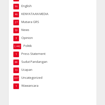
English
96
KENYATAAN MEDIA
46
Mutiara GRS
27
News
53
Opinion
3
Politik
2,442
Press Statement
1
Sudut Pandangan
88
Ucapan
13
Uncategorized
337
Wawancara
1