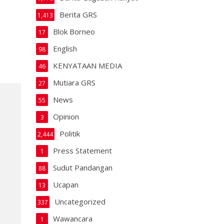
Berita GRS
1,413
Blok Borneo
17
English
98
KENYATAAN MEDIA
46
Mutiara GRS
27
News
55
Opinion
3
Politik
2,444
Press Statement
1
Sudut Pandangan
88
Ucapan
13
Uncategorized
337
Wawancara
1