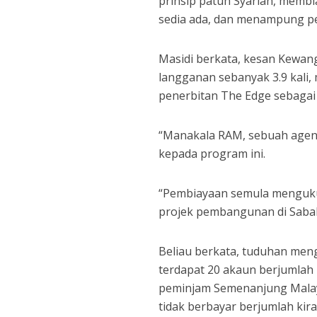
prinsip patuh Syariah, memb
sedia ada, dan menampung pe
Masidi berkata, kesan Kewan
langganan sebanyak 3.9 kali,
penerbitan The Edge sebagai
“Manakala RAM, sebuah agens
kepada program ini.
“Pembiayaan semula menguk
projek pembangunan di Saba
Beliau berkata, tuduhan me
terdapat 20 akaun berjumlah 
peminjam Semenanjung Malaysi
tidak berbayar berjumlah ki