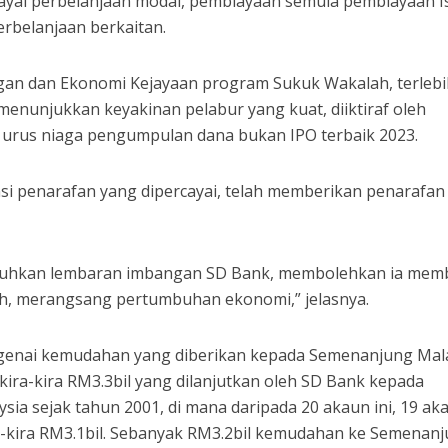
iayai perbelanjaan modal, pembiayaan semula pembiayaan I
rbelanjaan berkaitan.
gan dan Ekonomi Kejayaan program Sukuk Wakalah, terleb
 menunjukkan keyakinan pelabur yang kuat, diiktiraf oleh
 urus niaga pengumpulan dana bukan IPO terbaik 2023.
i penarafan yang dipercayai, telah memberikan penarafan
uhkan lembaran imbangan SD Bank, membolehkan ia memb
h, merangsang pertumbuhan ekonomi,” jelasnya.
ngenai kemudahan yang diberikan kepada Semenanjung Mal
kira-kira RM3.3bil yang dilanjutkan oleh SD Bank kepada
a sejak tahun 2001, di mana daripada 20 akaun ini, 19 ak
ra-kira RM3.1bil. Sebanyak RM3.2bil kemudahan ke Semenan