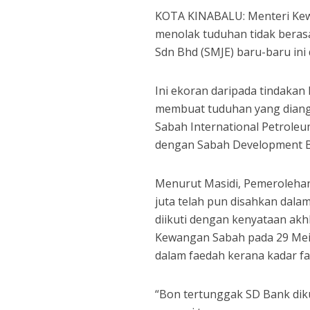
KOTA KINABALU: Menteri Kew
menolak tuduhan tidak beras
Sdn Bhd (SMJE) baru-baru in
Ini ekoran daripada tindakan 
membuat tuduhan yang diang
Sabah International Petrole
dengan Sabah Development B
Menurut Masidi, Pemeroleha
juta telah pun disahkan da
diikuti dengan kenyataan ak
Kewangan Sabah pada 29 Mei 
dalam faedah kerana kadar f
“Bon tertunggak SD Bank di