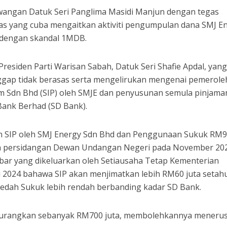
angan Datuk Seri Panglima Masidi Manjun dengan tegas
as yang cuba mengaitkan aktiviti pengumpulan dana SMJ E
i dengan skandal 1MDB.
Presiden Parti Warisan Sabah, Datuk Seri Shafie Apdal, yan
gap tidak berasas serta mengelirukan mengenai pemerol
um Sdn Bhd (SIP) oleh SMJE dan penyusunan semula pinjama
ank Berhad (SD Bank).
n SIP oleh SMJ Energy Sdn Bhd dan Penggunaan Sukuk RM
lam persidangan Dewan Undangan Negeri pada November 20
hbar yang dikeluarkan oleh Setiausaha Tetap Kementerian
2024 bahawa SIP akan menjimatkan lebih RM60 juta setah
aedah Sukuk lebih rendah berbanding kadar SD Bank.
kurangkan sebanyak RM700 juta, membolehkannya meneru