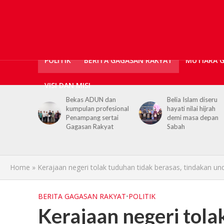
POLITIK
BERITA GAGASAN RAKYAT
MUTIARA 
VISI DAN MISI
Bekas ADUN dan
Belia Islam diseru
kumpulan profesional
hayati nilai hijrah
Penampang sertai
demi masa depan
Gagasan Rakyat
Sabah
Home
»
Kerajaan negeri tolak tuduhan tidak berasas, tindakan 
BERITA GAGASAN RAKYAT
•
POLITIK
Kerajaan negeri tola