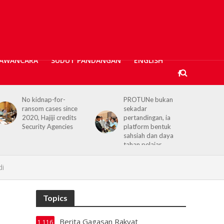
AWANCARA
SUDUT PANDANGAN
ENGLISH
 kidnap-for-
PROTUNe bukan
Hajiji rec
nsom cases since
sekadar
Commissi
20, Hajiji credits
pertandingan, ia
reaffirms 
curity Agencies
platform bentuk
Sabah–UK 
sahsiah dan daya
tahan pelajar
di
Topics
Berita Gagasan Rakyat
1,116