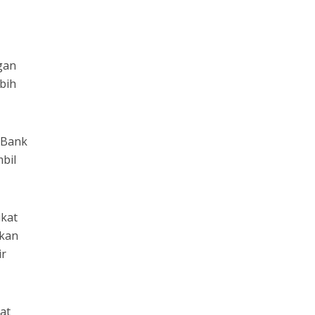
gan
bih
D Bank
bil
ikat
tkan
ir
at