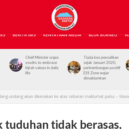
GRS
BERITA GRS
KENYATAAN MEDIA
BLOK BORNEO
W
Chief Minister urges
Tiada kes penculikan
No
youths to embrace
sejak Januari 2020,
ra
hijrah values in daily
perkembangan positif
20
life
ESS Zone wajar
Se
dimaklumkan
undang-undang akan dikenakan ke atas sebaran maklumat palsu – Masi
k tuduhan tidak berasas,