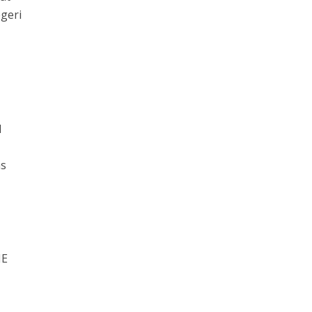
geri
l
as
JE