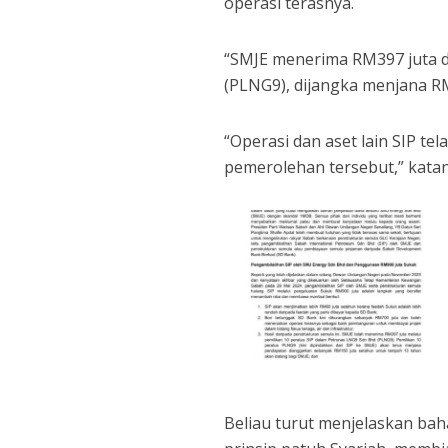
operasi terasnya.
“SMJE menerima RM397 juta d
(PLNG9), dijangka menjana R
“Operasi dan aset lain SIP t
pemerolehan tersebut,” kata
Beliau turut menjelaskan b