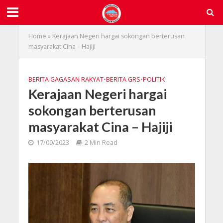
Home
»
Kerajaan Negeri hargai sokongan berterusan
masyarakat Cina – Hajiji
BERITA GAGASAN RAKYAT
•
BERITA GRS
•
POLITIK
Kerajaan Negeri hargai
sokongan berterusan
masyarakat Cina – Hajiji
17/09/2023
2 Min Read