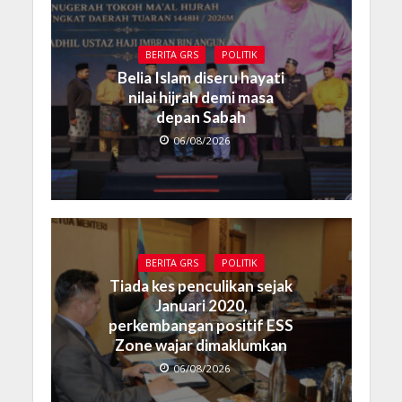
BERITA GRS
POLITIK
Belia Islam diseru hayati
nilai hijrah demi masa
depan Sabah
06/08/2026
BERITA GRS
POLITIK
Tiada kes penculikan sejak
Januari 2020,
perkembangan positif ESS
Zone wajar dimaklumkan
06/08/2026