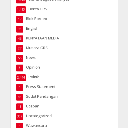
Berita GRS
1,413
Blok Borneo
17
English
98
KENYATAAN MEDIA
46
Mutiara GRS
27
News
55
Opinion
3
Politik
2,444
Press Statement
1
Sudut Pandangan
88
Ucapan
13
Uncategorized
337
Wawancara
1