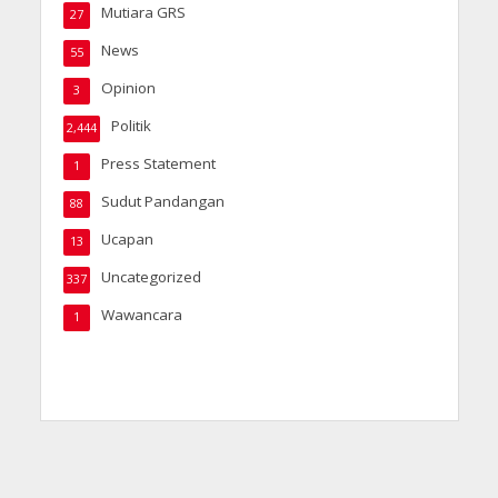
Mutiara GRS
27
News
55
Opinion
3
Politik
2,444
Press Statement
1
Sudut Pandangan
88
Ucapan
13
Uncategorized
337
Wawancara
1