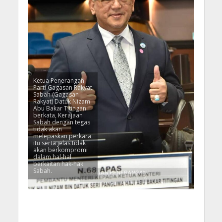
Ketua Penerangan
Parti Gagasan Rakyat
Sabah (Gagasan
Rakyat) Datuk Nizam
Abu Bakar Titingan
berkata, Kerajaan
Sabah dengan tegas
tidak akan
melepaskan perkara
itu serta jelas tidak
akan berkompromi
dalam hal-hal
berkaitan hak-hak
Sabah.