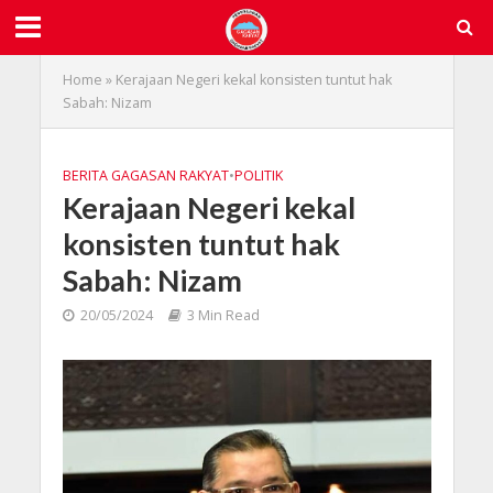
Home
»
Kerajaan Negeri kekal konsisten tuntut hak
Sabah: Nizam
BERITA GAGASAN RAKYAT
•
POLITIK
Kerajaan Negeri kekal
konsisten tuntut hak
Sabah: Nizam
20/05/2024
3 Min Read