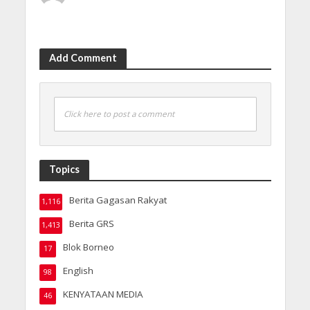
Add Comment
Click here to post a comment
Topics
Berita Gagasan Rakyat
1,116
Berita GRS
1,413
Blok Borneo
17
English
98
KENYATAAN MEDIA
46