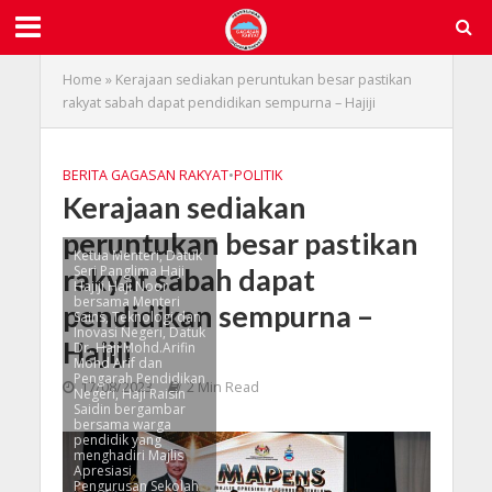
Home
»
Kerajaan sediakan peruntukan besar pastikan
rakyat sabah dapat pendidikan sempurna – Hajiji
BERITA GAGASAN RAKYAT
•
POLITIK
Kerajaan sediakan
peruntukan besar pastikan
Ketua Menteri, Datuk
Seri Panglima Haji
rakyat sabah dapat
Hajiji Haji Noor
bersama Menteri
pendidikan sempurna –
Sains, Teknologi dan
Inovasi Negeri, Datuk
Hajiji
Dr. Haji Mohd.Arifin
Mohd Arif dan
Pengarah Pendidikan
17/08/2023
2 Min Read
Negeri, Haji Raisin
Saidin bergambar
bersama warga
pendidik yang
menghadiri Majlis
Apresiasi
Pengurusan Sekolah