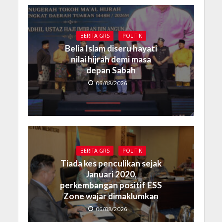
BERITA GRS
POLITIK
Belia Islam diseru hayati
nilai hijrah demi masa
depan Sabah
06/08/2026
BERITA GRS
POLITIK
Tiada kes penculikan sejak
Januari 2020,
perkembangan positif ESS
Zone wajar dimaklumkan
06/08/2026