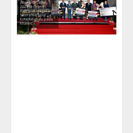
(MAPenS) Tahun
2023 di Grand
Ballroom Magellan
Sutera Harbour ,
Kota Kinabalu pada
Khamis.