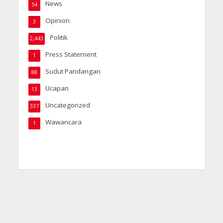
News
54
Opinion
3
Politik
2,443
Press Statement
1
Sudut Pandangan
88
Ucapan
13
Uncategorized
337
Wawancara
1