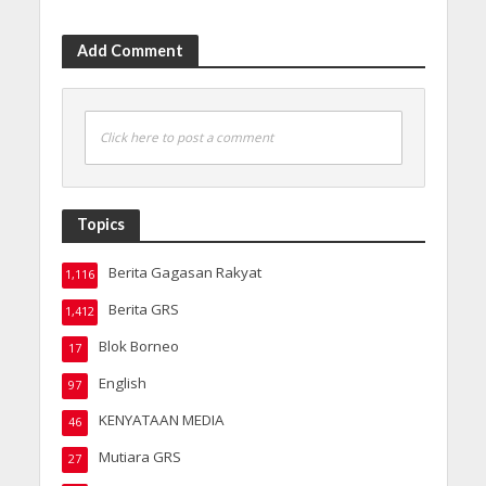
Add Comment
Click here to post a comment
Topics
Berita Gagasan Rakyat
1,116
Berita GRS
1,412
Blok Borneo
17
English
97
KENYATAAN MEDIA
46
Mutiara GRS
27