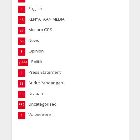
English
98
KENYATAAN MEDIA
46
Mutiara GRS
27
News
55
Opinion
3
Politik
2,444
Press Statement
1
Sudut Pandangan
88
Ucapan
13
Uncategorized
337
Wawancara
1