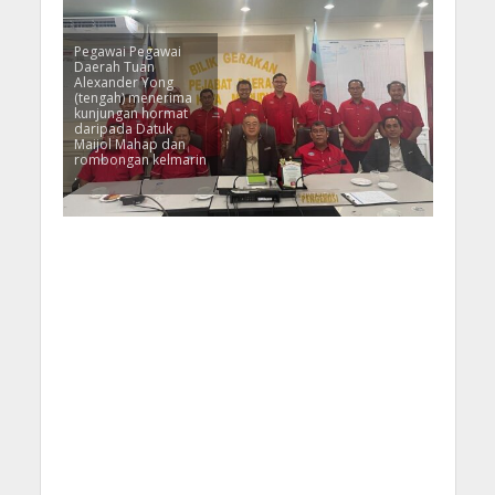
Pegawai Pegawai
Daerah Tuan
Alexander Yong
(tengah) menerima
kunjungan hormat
daripada Datuk
Maijol Mahap dan
rombongan kelmarin
.