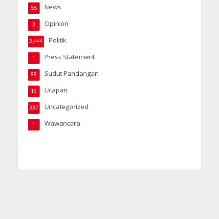
News
55
Opinion
3
Politik
2,444
Press Statement
1
Sudut Pandangan
88
Ucapan
13
Uncategorized
337
Wawancara
1