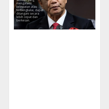
mengalami
kelewatan atau
terbengkalai, dapat
ditangani secara
lebih cepat dan
berkesan.