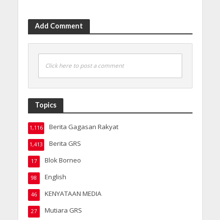
Add Comment
Click here to post a comment
Topics
Berita Gagasan Rakyat
1,116
Berita GRS
1,413
Blok Borneo
17
English
98
KENYATAAN MEDIA
46
Mutiara GRS
27