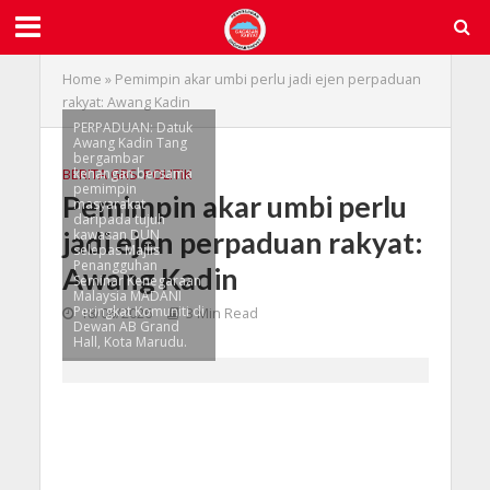
Home
»
Pemimpin akar umbi perlu jadi ejen perpaduan
rakyat: Awang Kadin
PERPADUAN: Datuk
Awang Kadin Tang
bergambar
kenangan bersama
BERITA GRS
•
POLITIK
pemimpin
Pemimpin akar umbi perlu
masyarakat
daripada tujuh
jadi ejen perpaduan rakyat:
kawasan DUN
selepas Majlis
Penangguhan
Awang Kadin
Seminar Kenegaraan
Malaysia MADANI
Peringkat Komuniti di
18/06/2026
3 Min Read
Dewan AB Grand
Hall, Kota Marudu.