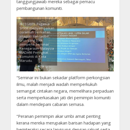
tanggungjawab mereka sebagai pemacu
pembangunan komuniti.
INTEGRITI: Pegawai
SPRM menyampaikan
ceramah berkaitan
integriti dan tadbir
urus yang baik
sempena Seminar
Kenegaraan Malaysia
MADANI Peringkat
Komuniti di Kota
Marudu.
“Seminar ini bukan sekadar platform perkongsian
ilmu, malah menjadi wadah memperkukuh
semangat cintakan negara, memelihara perpaduan
serta memperkasakan jati diri pemimpin komuniti
dalam mendepani cabaran semasa.
“Peranan pemimpin akar umbi amat penting
kerana mereka merupakan barisan hadapan yang
berinteraksi secara langsung dengan rakyat serta