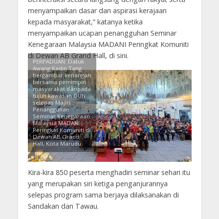
menyampaikan dasar dan aspirasi kerajaan
kepada masyarakat,” katanya ketika
menyampaikan ucapan penangguhan Seminar
Kenegaraan Malaysia MADANI Peringkat Komuniti
di Dewan AB Grand Hall, di sini.
PERPADUAN: Datuk
Awang Kadin Tang
bergambar kenangan
bersama pemimpin
masyarakat daripada
tujuh kawasan DUN
selepas Majlis
Penangguhan
Seminar Kenegaraan
Malaysia MADANI
Peringkat Komuniti di
Dewan AB Grand
Hall, Kota Marudu.
Kira-kira 850 peserta menghadiri seminar sehari itu
yang merupakan siri ketiga penganjurannya
selepas program sama berjaya dilaksanakan di
Sandakan dan Tawau.