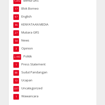
Berita GRS
1,412
Blok Borneo
17
English
97
KENYATAAN MEDIA
46
Mutiara GRS
27
News
54
Opinion
3
Politik
2,443
Press Statement
1
Sudut Pandangan
88
Ucapan
13
Uncategorized
337
Wawancara
1