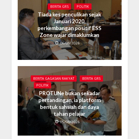
BERITA GRS
POLITIK
Tiada kes penculikan sejak
Januari 2020,
perkembangan positif ESS
Zone wajar dimaklumkan
06/08/2026
BERITA GAGASAN RAKYAT
BERITA GRS
POLITIK
PROTUNe bukan sekadar
pertandingan, ia platform
bentuk sahsiah dan daya
tahan pelajar
05/08/2026