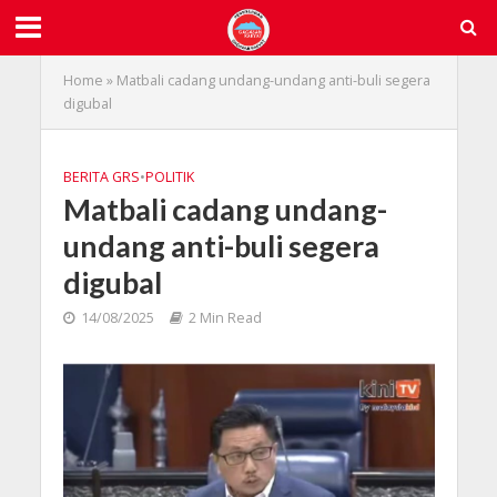
Home
»
Matbali cadang undang-undang anti-buli segera
digubal
BERITA GRS
•
POLITIK
Matbali cadang undang-
undang anti-buli segera
digubal
14/08/2025
2 Min Read