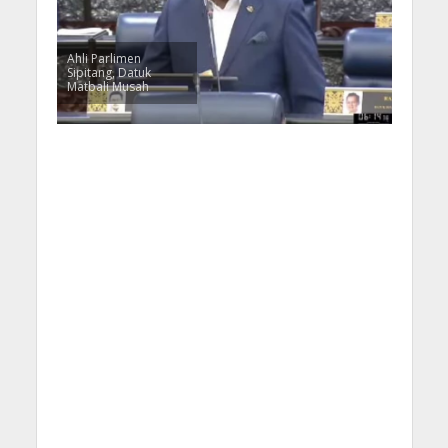
Ahli Parlimen
Sipitang, Datuk
Matbali Musah