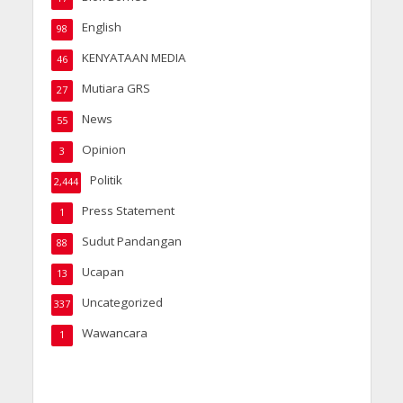
English
98
KENYATAAN MEDIA
46
Mutiara GRS
27
News
55
Opinion
3
Politik
2,444
Press Statement
1
Sudut Pandangan
88
Ucapan
13
Uncategorized
337
Wawancara
1