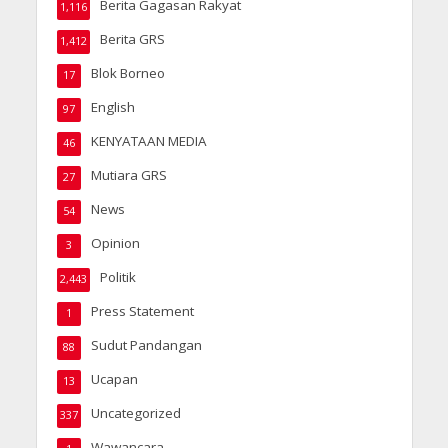
Berita Gagasan Rakyat
1,116
Berita GRS
1,412
Blok Borneo
17
English
97
KENYATAAN MEDIA
46
Mutiara GRS
27
News
54
Opinion
3
Politik
2,443
Press Statement
1
Sudut Pandangan
88
Ucapan
13
Uncategorized
337
Wawancara