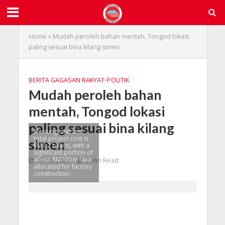
Home
»
Mudah peroleh bahan mentah, Tongod lokasi
paling sesuai bina kilang simen
BERITA GAGASAN RAKYAT
•
POLITIK
Mudah peroleh bahan
mentah, Tongod lokasi
paling sesuai bina kilang
Masiung said the
total project cost is
simen
RM1.2 billion, with a
significant portion of
about RM700 million
03/05/2024
2 Min Read
allocated for factory
construction.