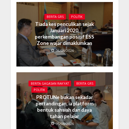
BERITA GRS
POLITIK
Tiada kes penculikan sejak
Januari 2020,
perkembangan positif ESS
Zone wajar dimaklumkan
06/08/2026
BERITA GAGASAN RAKYAT
BERITA GRS
POLITIK
PROTUNe bukan sekadar
pertandingan, ia platform
bentuk sahsiah dan daya
tahan pelajar
05/08/2026