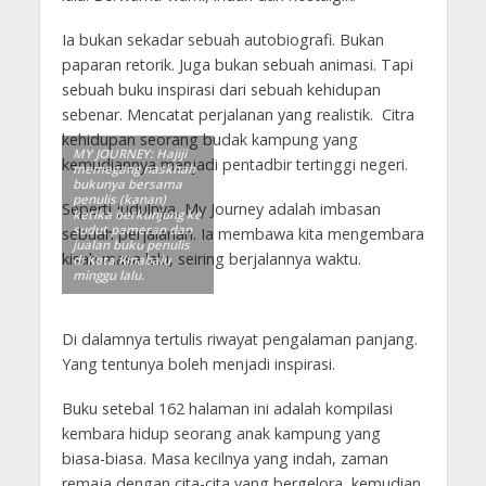
Ia bukan sekadar sebuah autobiografi. Bukan
paparan retorik. Juga bukan sebuah animasi. Tapi
sebuah buku inspirasi dari sebuah kehidupan
sebenar. Mencatat perjalanan yang realistik. Citra
kehidupan seorang budak kampung yang
MY JOURNEY: Hajiji
kemudiannya menjadi pentadbir tertinggi negeri.
memegang naskhah
bukunya bersama
penulis (kanan)
Seperti judulnya, My Journey adalah imbasan
ketika berkunjung ke
sudut pameran dan
sebuah perjalanan. Ia membawa kita mengembara
jualan buku penulis
kisah masa lalu, seiring berjalannya waktu.
di Kota Kinabalu
minggu lalu.
Di dalamnya tertulis riwayat pengalaman panjang.
Yang tentunya boleh menjadi inspirasi.
Buku setebal 162 halaman ini adalah kompilasi
kembara hidup seorang anak kampung yang
biasa-biasa. Masa kecilnya yang indah, zaman
remaja dengan cita-cita yang bergelora, kemudian