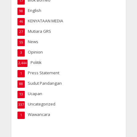
Blok Borneo
17
English
98
KENYATAAN MEDIA
46
Mutiara GRS
27
News
55
Opinion
3
Politik
2,444
Press Statement
1
Sudut Pandangan
88
Ucapan
13
Uncategorized
337
Wawancara
1