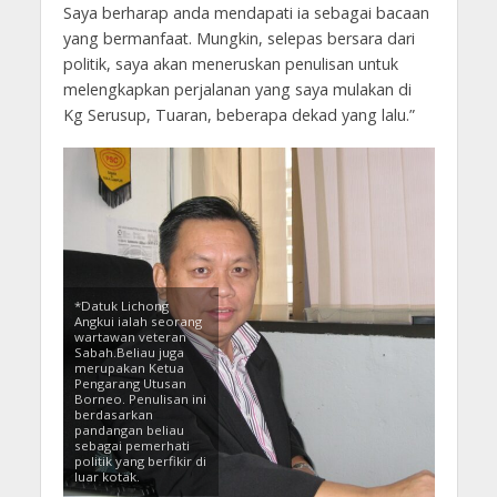
Saya berharap anda mendapati ia sebagai bacaan
yang bermanfaat. Mungkin, selepas bersara dari
politik, saya akan meneruskan penulisan untuk
melengkapkan perjalanan yang saya mulakan di
Kg Serusup, Tuaran, beberapa dekad yang lalu.”
*Datuk Lichong
Angkui ialah seorang
wartawan veteran
Sabah.Beliau juga
merupakan Ketua
Pengarang Utusan
Borneo. Penulisan ini
berdasarkan
pandangan beliau
sebagai pemerhati
politik yang berfikir di
luar kotak.