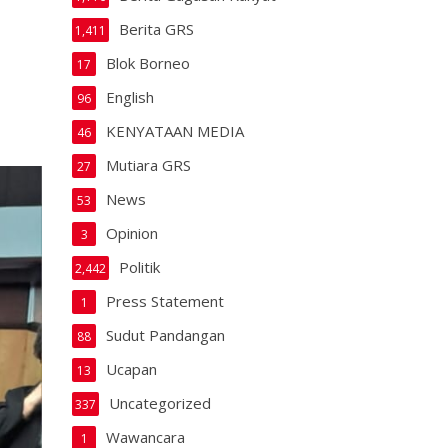
Berita GRS
1,411
Blok Borneo
17
English
96
KENYATAAN MEDIA
46
Mutiara GRS
27
News
53
Opinion
3
Politik
2,442
Press Statement
1
Sudut Pandangan
88
Ucapan
13
Uncategorized
337
Wawancara
1