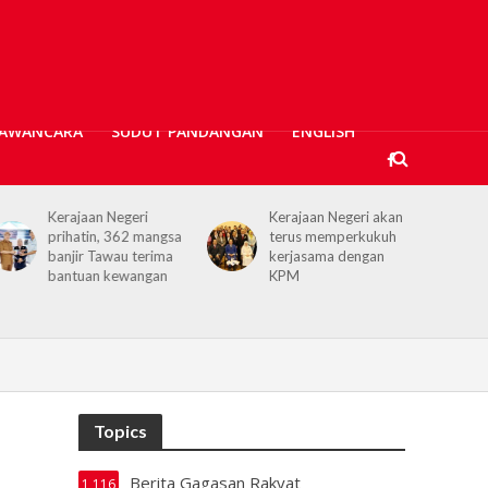
AWANCARA
SUDUT PANDANGAN
ENGLISH
Kerajaan Negeri akan
Projek Empangan Air
terus memperkukuh
Tawau capai 74.04
kerjasama dengan
peratus, bakal atasi
KPM
krisis air
Topics
Berita Gagasan Rakyat
1,116