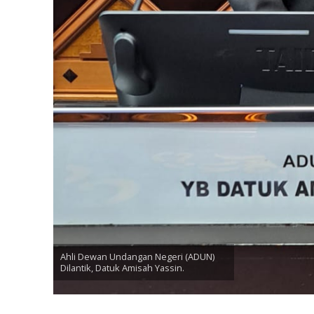
Ahli Dewan Undangan Negeri (ADUN)
Dilantik, Datuk Amisah Yassin.