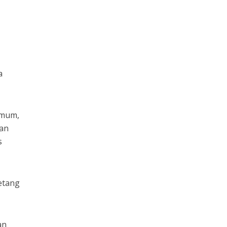
a
umum,
gan
s
etang
an