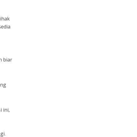
ihak
sedia
 biar
ang
 ini,
gi.