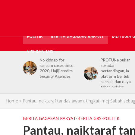
POLITIK
BERITA GAGASAN RAKYAT
MUTIARA 
VISI DAN MISI
or-
PROTUNe bukan
Hajiji receives UK H
s since
sekadar
Commissioner,
 credits
pertandingan, ia
reaffirms enduring
encies
platform bentuk
Sabah–UK ties
sahsiah dan daya
tahan pelajar
Home
»
Pantau, naiktaraf tandas awam, tingkat imej Sabah seba
BERITA GAGASAN RAKYAT
•
BERITA GRS
•
POLITIK
Pantau, naiktaraf ta