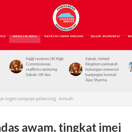
GRS
BERITA GRS
KENYATAAN MEDIA
BLOK BORNEO
W
igh
Sabah, United
Kerajaan Negeri
Kingdom perkukuh
prihatin, 362 mangsa
hubungan menerusi
banjir Tawau terima
kunjungan hormat
bantuan kewangan
Ajay Sharma
gai negeri tumpuan pelancong : Amisah
ndas awam, tingkat imej