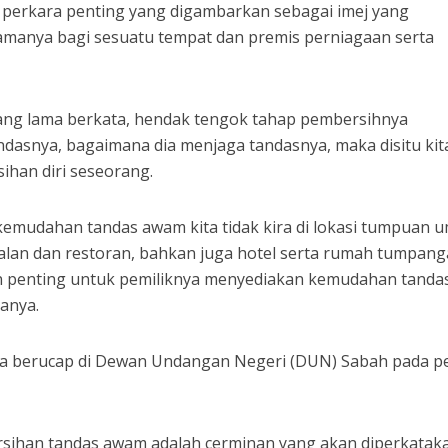
 perkara penting yang digambarkan sebagai imej yang
utamanya bagi sesuatu tempat dan premis perniagaan serta
rang lama berkata, hendak tengok tahap pembersihnya
andasnya, bagaimana dia menjaga tandasnya, maka disitu kit
ihan diri seseorang.
kemudahan tandas awam kita tidak kira di lokasi tumpuan 
ualan dan restoran, bahkan juga hotel serta rumah tumpan
 penting untuk pemiliknya menyediakan kemudahan tanda
tanya.
ika berucap di Dewan Undangan Negeri (DUN) Sabah pada p
sihan tandas awam adalah cerminan yang akan diperkatak