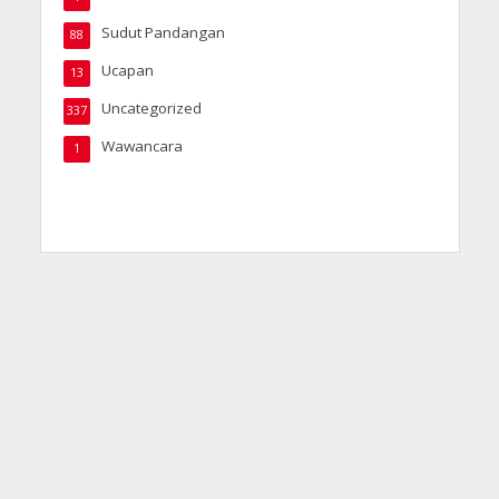
Sudut Pandangan
88
Ucapan
13
Uncategorized
337
Wawancara
1