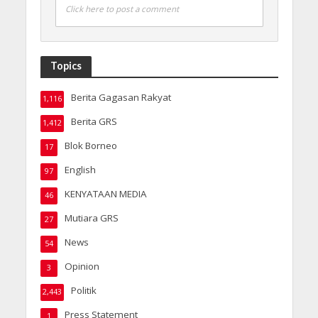
Click here to post a comment
Topics
Berita Gagasan Rakyat
1,116
Berita GRS
1,412
Blok Borneo
17
English
97
KENYATAAN MEDIA
46
Mutiara GRS
27
News
54
Opinion
3
Politik
2,443
Press Statement
1