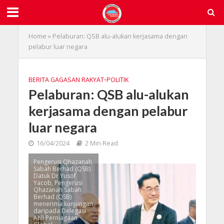
Home
»
Pelaburan: QSB alu-alukan kerjasama dengan
pelabur luar negara
BERITA GAGASAN RAKYAT
•
POLITIK
Pelaburan: QSB alu-alukan
kerjasama dengan pelabur
luar negara
16/04/2024
2 Min Read
Pengerusi Qhazanah
Sabah Berhad (QSB)
Datuk Dr Yusof
Yacob, Pengerusi
Qhazanah Sabah
Berhad (QSB)
menerima kunjungan
daripada Delegasi
Ahli Perniagaan