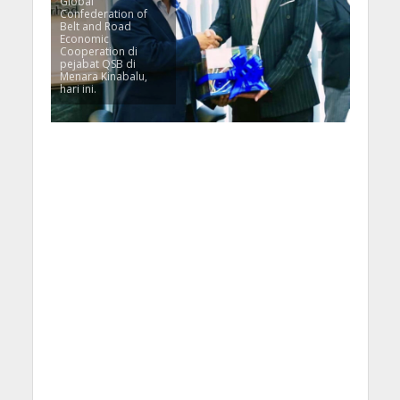
Global
Confederation of
Belt and Road
Economic
Cooperation di
pejabat QSB di
Menara Kinabalu,
hari ini.