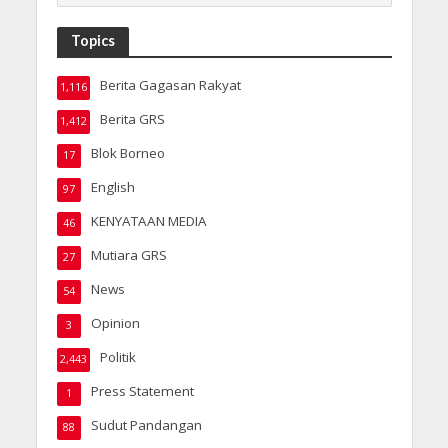
Topics
Berita Gagasan Rakyat
1,116
Berita GRS
1,412
Blok Borneo
17
English
97
KENYATAAN MEDIA
46
Mutiara GRS
27
News
54
Opinion
3
Politik
2,443
Press Statement
1
Sudut Pandangan
88