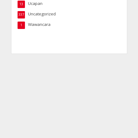
Ucapan
13
Uncategorized
337
Wawancara
1