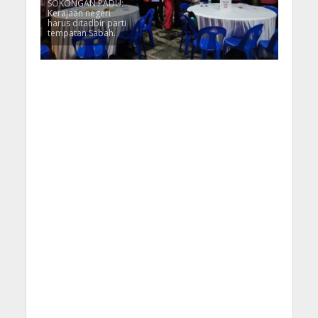
SOKONGAN PADU:
Kerajaan negeri
harus ditadbir parti
tempatan Sabah.