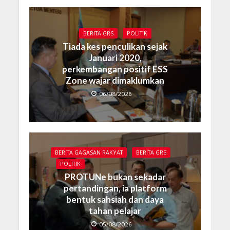
BERITA GRS
POLITIK
Tiada kes penculikan sejak
Januari 2020,
perkembangan positif ESS
Zone wajar dimaklumkan
06/08/2026
BERITA GAGASAN RAKYAT
BERITA GRS
POLITIK
PROTUNe bukan sekadar
pertandingan, ia platform
bentuk sahsiah dan daya
tahan pelajar
05/08/2026