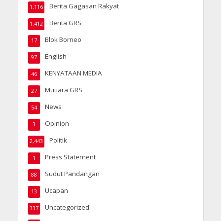
Berita Gagasan Rakyat
1,116
Berita GRS
1,412
Blok Borneo
17
English
97
KENYATAAN MEDIA
46
Mutiara GRS
27
News
54
Opinion
3
Politik
2,443
Press Statement
1
Sudut Pandangan
88
Ucapan
13
Uncategorized
337