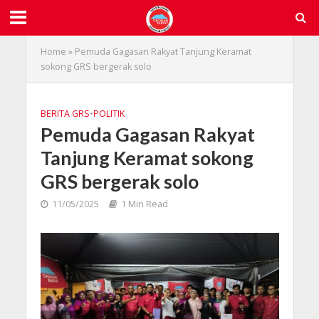
Home
»
Pemuda Gagasan Rakyat Tanjung Keramat
sokong GRS bergerak solo
BERITA GRS
•
POLITIK
Pemuda Gagasan Rakyat
Tanjung Keramat sokong
GRS bergerak solo
11/05/2025
1 Min Read