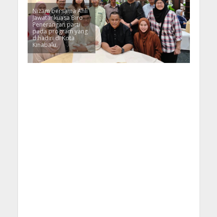
Nizam bersama Ahli
Jawatankuasa Biro
Penerangan parti
pada program yang
dihadiri di Kota
Kinabalu.