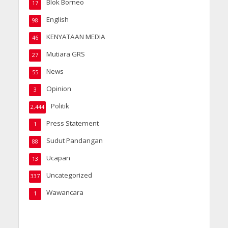
Blok Borneo
17
English
98
KENYATAAN MEDIA
46
Mutiara GRS
27
News
55
Opinion
3
Politik
2,444
Press Statement
1
Sudut Pandangan
88
Ucapan
13
Uncategorized
337
Wawancara
1