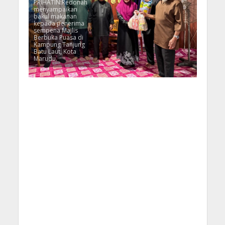
PRIHATIN:Redonah
menyampaikan
bakul makanan
kepada penerima
sempena Majlis
Berbuka Puasa di
Kampung Tanjung
Batu Laut, Kota
Marudu.