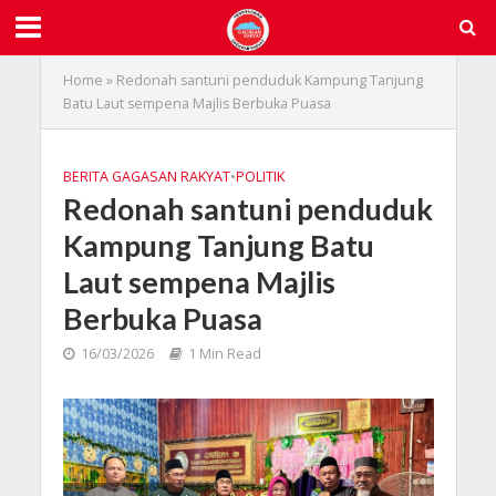
Home
»
Redonah santuni penduduk Kampung Tanjung
Batu Laut sempena Majlis Berbuka Puasa
BERITA GAGASAN RAKYAT
•
POLITIK
Redonah santuni penduduk
Kampung Tanjung Batu
Laut sempena Majlis
Berbuka Puasa
16/03/2026
1 Min Read