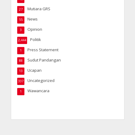
Mutiara GRS
27
News
55
Opinion
3
Politik
2,444
Press Statement
1
Sudut Pandangan
88
Ucapan
13
Uncategorized
337
Wawancara
1