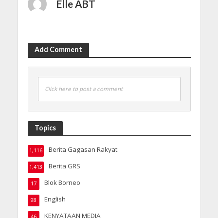
Elle ABT
Add Comment
Click here to post a comment
Topics
Berita Gagasan Rakyat
1,116
Berita GRS
1,413
Blok Borneo
17
English
98
KENYATAAN MEDIA
46