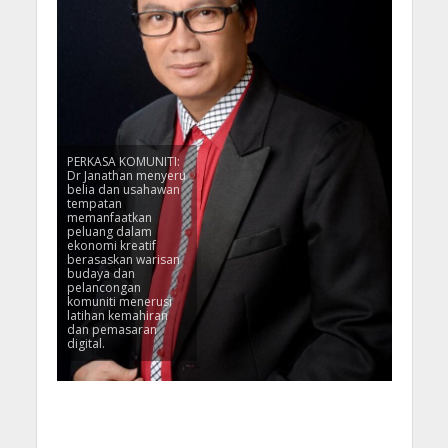
PERKASA KOMUNITI:
Dr Janathan menyeru
belia dan usahawan
tempatan
memanfaatkan
peluang dalam
ekonomi kreatif
berasaskan warisan
budaya dan
pelancongan
komuniti menerusi
latihan kemahiran
dan pemasaran
digital.