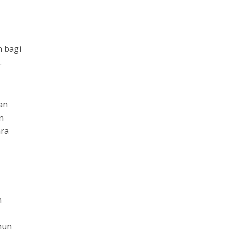
n bagi
.
an
n
ara
n
hun