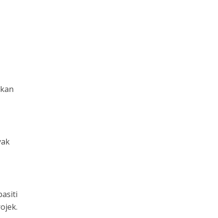
ukan
yak
asiti
ojek.