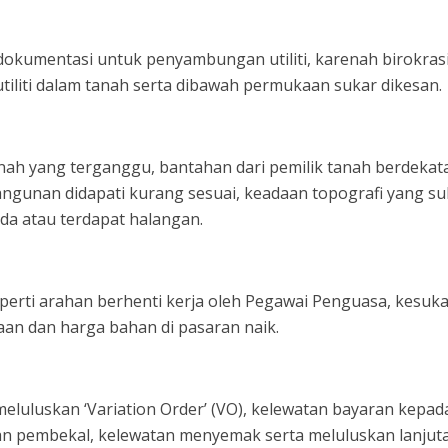
dokumentasi untuk penyambungan utiliti, karenah birokras
 utiliti dalam tanah serta dibawah permukaan sukar dikesan.
nah yang terganggu, bantahan dari pemilik tanah berdekat
ngunan didapati kurang sesuai, keadaan topografi yang su
ada atau terdapat halangan.
seperti arahan berhenti kerja oleh Pegawai Penguasa, kesuk
an dan harga bahan di pasaran naik.
luluskan ‘Variation Order’ (VO), kelewatan bayaran kepad
an pembekal, kelewatan menyemak serta meluluskan lanjut