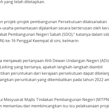
h yang telah ditetapkan.
an projek-projek pembangunan Persekutuan dilaksanakan
a-usaha pemantauan dijalankan secara berterusan oleh ker
abat Pembangunan Negeri Sabah (SDO),” katanya dalam si
 ke-16 Penggal Keempat di sini, kelmarin.
ika menjawab pertanyaan Ahli Dewan Undangan Negeri (AD
Leiking yang bertanya, apakah langkah-langkah diambil
tikan peruntukan dari kerajaan persekutuan dapat dibelan
gkan peruntukan yang dikembalikan pada tahun 2022 am
elalui Mesyuarat Majlis Tindakan Pembangunan Negeri (MTPN
m memantau dan membincangkan isu-isu pelaksanaan proj