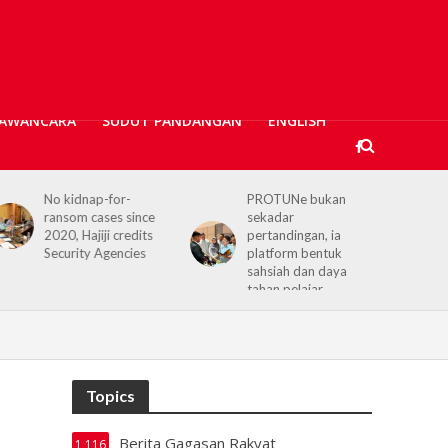
AWANCARA
SUDUT PANDANGAN
ENGLISH
PROTUNe bukan
Hajiji receives UK High
sekadar
Commissioner,
pertandingan, ia
reaffirms enduring
platform bentuk
Sabah–UK ties
sahsiah dan daya
tahan pelajar
Topics
Berita Gagasan Rakyat
1,116