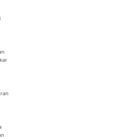
i
an
kar
aran
a
an