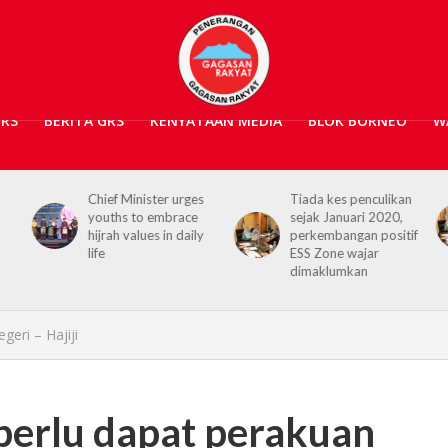
GRS
BERITA GRS
KENYATAAN MEDIA
BLOK BORNEO
W
s
Tiada kes penculikan
No kidnap-for-
sejak Januari 2020,
ransom cases since
y
perkembangan positif
2020, Hajiji credits
ESS Zone wajar
Security Agencies
dimaklumkan
eri – Hajiji
perlu dapat perakuan