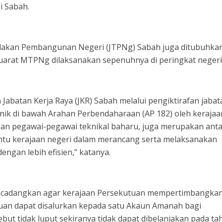
 Sabah.
indakan Pembangunan Negeri (JTPNg) Sabah juga ditubuhka
arat MTPNg dilaksanakan sepenuhnya di peringkat negeri
 Jabatan Kerja Raya (JKR) Sabah melalui pengiktirafan jabat
nik di bawah Arahan Perbendaharaan (AP 182) oleh kerajaa
an pegawai-pegawai teknikal baharu, juga merupakan ant
antu kerajaan negeri dalam merancang serta melaksanakan
gan lebih efisien,” katanya.
encadangkan agar kerajaan Persekutuan mempertimbangka
uan dapat disalurkan kepada satu Akaun Amanah bagi
ut tidak luput sekiranya tidak dapat dibelanjakan pada ta