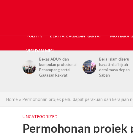
POLITIK
BERITA GAGASAN RAKYAT
MUTIARA 
VISI DAN MISI
N dan
Belia Islam diseru
Chief Minister urge
ofesional
hayati nilai hijrah
youths to embrace
sertai
demi masa depan
hijrah values in dail
kyat
Sabah
life
Home
»
Permohonan projek perlu dapat perakuan dari kerajaan neg
UNCATEGORIZED
Permohonan projek 