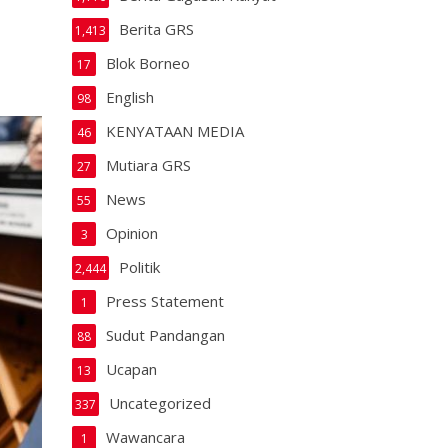
Berita GRS
1,413
Blok Borneo
17
English
98
KENYATAAN MEDIA
46
Mutiara GRS
27
News
55
Opinion
3
Politik
2,444
Press Statement
1
Sudut Pandangan
88
Ucapan
13
Uncategorized
337
Wawancara
1