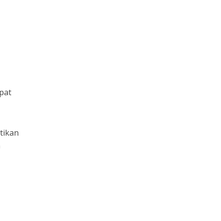
pat
tikan
n
k