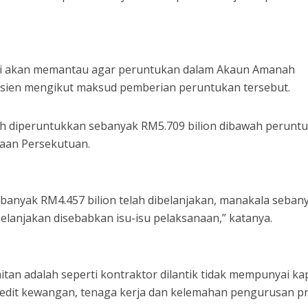
geri akan memantau agar peruntukan dalam Akaun Amanah
fisien mengikut maksud pemberian peruntukan tersebut.
h diperuntukkan sebanyak RM5.709 bilion dibawah perunt
aan Persekutuan.
ebanyak RM4.457 bilion telah dibelanjakan, manakala seban
belanjakan disebabkan isu-isu pelaksanaan,” katanya.
tan adalah seperti kontraktor dilantik tidak mempunyai kap
dit kewangan, tenaga kerja dan kelemahan pengurusan pr