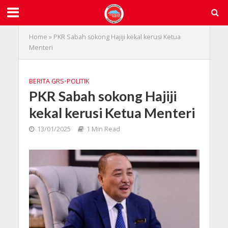
Home
»
PKR Sabah sokong Hajiji kekal kerusi Ketua
Menteri
BERITA GRS
•
POLITIK
PKR Sabah sokong Hajiji
kekal kerusi Ketua Menteri
13/01/2025
1 Min Read