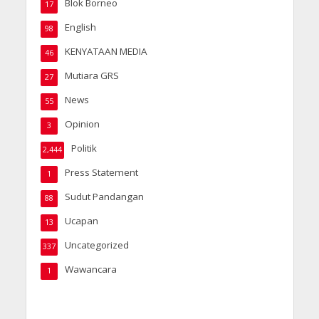
Blok Borneo
17
English
98
KENYATAAN MEDIA
46
Mutiara GRS
27
News
55
Opinion
3
Politik
2,444
Press Statement
1
Sudut Pandangan
88
Ucapan
13
Uncategorized
337
Wawancara
1