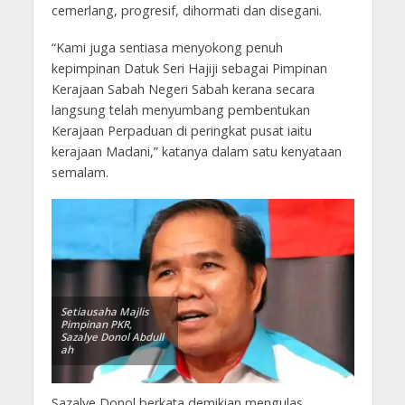
cemerlang, progresif, dihormati dan disegani.
“Kami juga sentiasa menyokong penuh
kepimpinan Datuk Seri Hajiji sebagai Pimpinan
Kerajaan Sabah Negeri Sabah kerana secara
langsung telah menyumbang pembentukan
Kerajaan Perpaduan di peringkat pusat iaitu
kerajaan Madani,” katanya dalam satu kenyataan
semalam.
Setiausaha Majlis
Pimpinan PKR,
Sazalye Donol Abdull
ah
Sazalye Donol berkata demikian mengulas