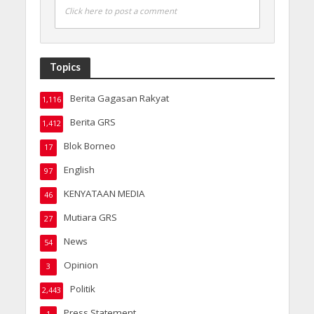
Click here to post a comment
Topics
Berita Gagasan Rakyat
1,116
Berita GRS
1,412
Blok Borneo
17
English
97
KENYATAAN MEDIA
46
Mutiara GRS
27
News
54
Opinion
3
Politik
2,443
Press Statement