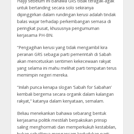
Hajiji sebelum ini bahawa GRS tidak teragak-agak
untuk bertanding secara solo sekiranya
dipinggirkan dalam rundingan kerusi adalah tindak
balas wajar terhadap perkembangan semasa di
peringkat pusat, khususnya pengumuman
kerjasama PH-BN.
“Pengagihan kerusi yang tidak mengambil kira
peranan GRS sebagai parti pemerintah di Sabah
akan mencetuskan sentimen kekecewaan rakyat
yang selama ini mahu melihat parti tempatan terus
memimpin negeri mereka.
“Inilah punca kenapa slogan ‘Sabah for Sabahan’
kembali bergema secara organik dalam kalangan
rakyat,” katanya dalam kenyataan, semalam.
Beliau menekankan bahawa sebarang bentuk
kerjasama politik mestilah berpaksikan prinsip
saling menghormati dan memperkukuh kestabilan,
bukan sebaliknya mengancam kedudukan parti