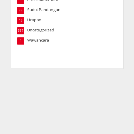
1
Sudut Pandangan
88
Ucapan
13
Uncategorized
337
Wawancara
1