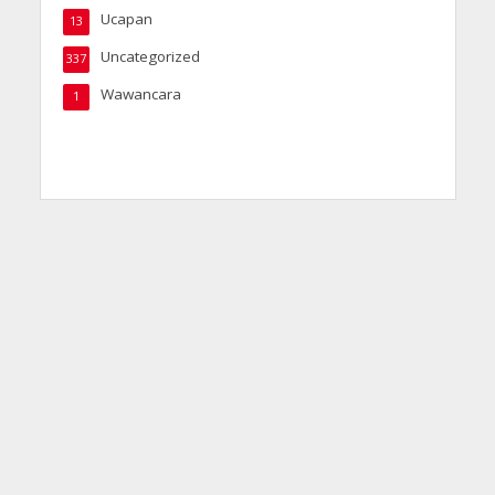
Ucapan
13
Uncategorized
337
Wawancara
1