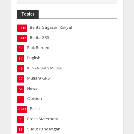
Topics
Berita Gagasan Rakyat
1,116
Berita GRS
1,412
Blok Borneo
17
English
97
KENYATAAN MEDIA
46
Mutiara GRS
27
News
54
Opinion
3
Politik
2,443
Press Statement
1
Sudut Pandangan
88