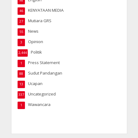
98
KENYATAAN MEDIA
46
Mutiara GRS
27
News
55
Opinion
3
Politik
2,444
Press Statement
1
Sudut Pandangan
88
Ucapan
13
Uncategorized
337
Wawancara
1