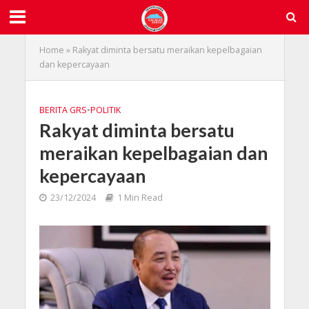
Home
»
Rakyat diminta bersatu meraikan kepelbagaian
dan kepercayaan
BERITA GRS
•
POLITIK
Rakyat diminta bersatu
meraikan kepelbagaian dan
kepercayaan
23/12/2024
1 Min Read