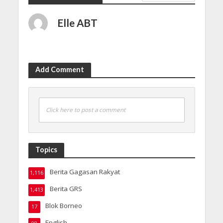
Elle ABT
Add Comment
Click here to post a comment
Topics
Berita Gagasan Rakyat
1,116
Berita GRS
1,413
Blok Borneo
17
English