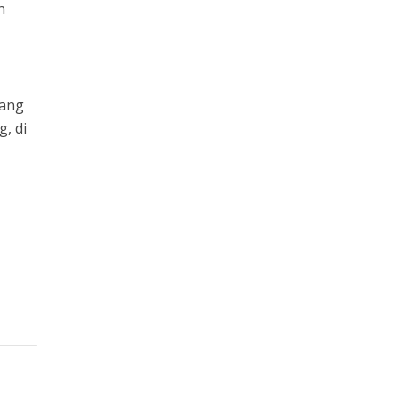
n
yang
, di