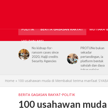
POLITIK
BERITA GAGASAN RAKYAT
MUTIARA 
VISI DAN MISI
or-
PROTUNe bukan
Hajiji receives UK H
s since
sekadar
Commissioner,
 credits
pertandingan, ia
reaffirms enduring
encies
platform bentuk
Sabah–UK ties
sahsiah dan daya
tahan pelajar
Home
»
100 usahawan muda di Membakut terima manfaat SYAB
BERITA GAGASAN RAKYAT
•
POLITIK
100 usahawan muda 