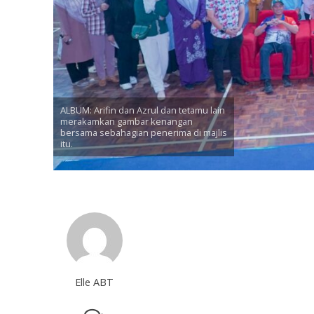
ALBUM: Arifin dan Azrul dan tetamu lain
merakamkan gambar kenangan
bersama sebahagian penerima di majlis
itu.
Elle ABT