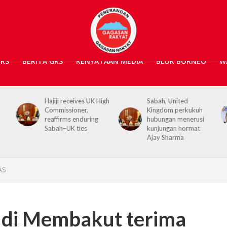
GRS
BERITA GRS
KENYATAAN MEDIA
BLOK BORNEO
W
igh
Sabah, United
Kerajaan Negeri
Kingdom perkukuh
prihatin, 362 mangsa
hubungan menerusi
banjir Tawau terima
kunjungan hormat
bantuan kewangan
Ajay Sharma
AS
di Membakut terima