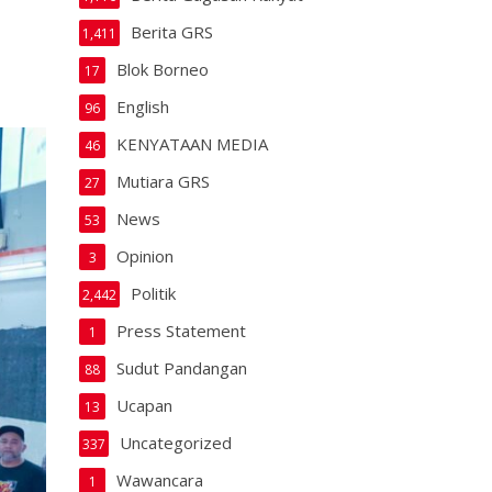
Berita GRS
1,411
Blok Borneo
17
English
96
KENYATAAN MEDIA
46
Mutiara GRS
27
News
53
Opinion
3
Politik
2,442
Press Statement
1
Sudut Pandangan
88
Ucapan
13
Uncategorized
337
Wawancara
1