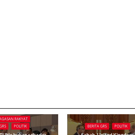
GAGASAN RAKYAT
BERITA GRS
POLITIK
 GRS
POLITIK
Sabah, United Kingdom
TUNe bukan sekadar