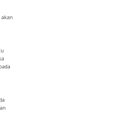
R akan
tu
ka
 pada
da
dan