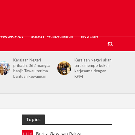
AWANCARA
SUDUT PANDANGAN
ENGLISH
Kerajaan Negeri akan
Projek Empangan Air
terus memperkukuh
Tawau capai 74.04
kerjasama dengan
peratus, bakal atasi
KPM
krisis air
Topics
Berita Gagasan Rakyat
1,116