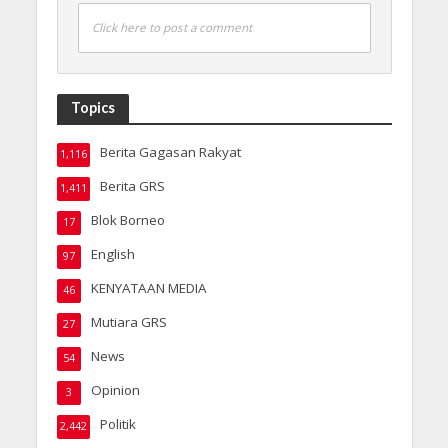
Click here to post a comment
Topics
Berita Gagasan Rakyat
1,116
Berita GRS
1,411
Blok Borneo
17
English
97
KENYATAAN MEDIA
46
Mutiara GRS
27
News
54
Opinion
3
Politik
2,442