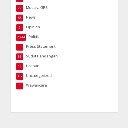
Mutiara GRS
27
News
55
Opinion
3
Politik
2,444
Press Statement
1
Sudut Pandangan
88
Ucapan
13
Uncategorized
337
Wawancara
1