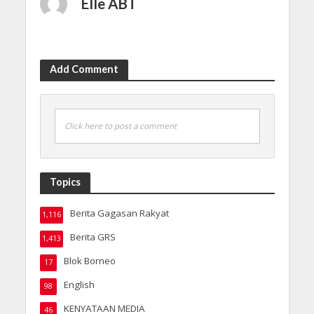
Elle ABT
Add Comment
Click here to post a comment
Topics
Berita Gagasan Rakyat
1,116
Berita GRS
1,413
Blok Borneo
17
English
98
KENYATAAN MEDIA
46