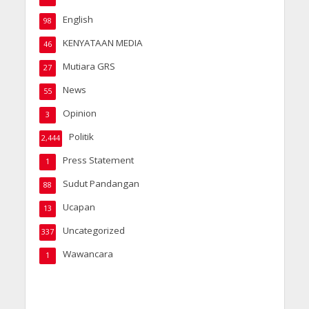
English
98
KENYATAAN MEDIA
46
Mutiara GRS
27
News
55
Opinion
3
Politik
2,444
Press Statement
1
Sudut Pandangan
88
Ucapan
13
Uncategorized
337
Wawancara
1