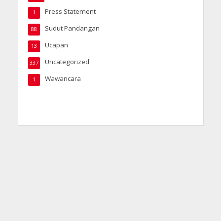
Press Statement
1
Sudut Pandangan
88
Ucapan
13
Uncategorized
337
Wawancara
1