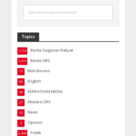
Click here to post a comment
Topics
Berita Gagasan Rakyat
1,116
Berita GRS
1,413
Blok Borneo
17
English
98
KENYATAAN MEDIA
46
Mutiara GRS
27
News
55
Opinion
3
Politik
2,444